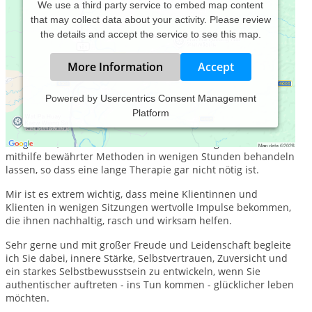
We use a third party service to embed map content
that may collect data about your activity. Please review
the details and accept the service to see this map.
More Information
Accept
Powered by
Usercentrics Consent Management
Platform
Seit mehr als 25 Jahren begleite ich Menschen in ihren
Veränderungs- und Entwicklungsprozessen. Dabei habe ich
festgestellt, dass sich viele Probleme und Ängste tatsächlich
mithilfe bewährter Methoden in wenigen Stunden behandeln
lassen, so dass eine lange Therapie gar nicht nötig ist.
Mir ist es extrem wichtig, dass meine Klientinnen und
Klienten in wenigen Sitzungen wertvolle Impulse bekommen,
die ihnen nachhaltig, rasch und wirksam helfen.
Sehr gerne und mit großer Freude und Leidenschaft begleite
ich Sie dabei, innere Stärke, Selbstvertrauen, Zuversicht und
ein starkes Selbstbewusstsein zu entwickeln, wenn Sie
authentischer auftreten - ins Tun kommen - glücklicher leben
möchten.