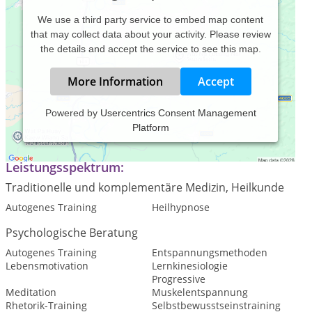
We use a third party service to embed map content
that may collect data about your activity. Please review
the details and accept the service to see this map.
More Information
Accept
Powered by
Usercentrics Consent Management
Platform
Praxis für Hypnose, Entspannungs- und Gesprächstherapie
Leistungsspektrum:
Traditionelle und komplementäre Medizin, Heilkunde
Autogenes Training
Heilhypnose
Psychologische Beratung
Autogenes Training
Entspannungsmethoden
Lebensmotivation
Lernkinesiologie
Progressive
Meditation
Muskelentspannung
Rhetorik-Training
Selbstbewusstseinstraining