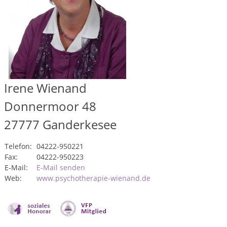
Irene Wienand
Donnermoor 48
27777
Ganderkesee
Telefon:
04222-950221
Fax:
04222-950223
E-Mail:
E-Mail senden
Web:
www.psychotherapie-wienand.de