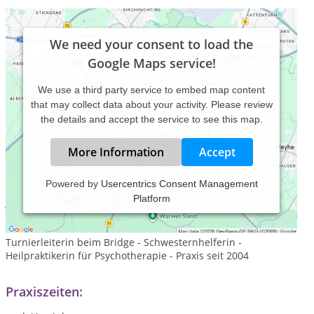
We need your consent to load the
Google Maps service!
We use a third party service to embed map content
that may collect data about your activity. Please review
the details and accept the service to see this map.
More Information
Accept
Powered by
Usercentrics Consent Management
Platform
Jahrgang 1948, 2 Söhne, 6 Enkel, 3 Urenkel - Bankkauffrau -
Übungsleiterin für Turnen, Gymnastik, Leichtathletik +
Schwimmen - Dozentin an der Volkshochschule -
Turnierleiterin beim Bridge - Schwesternhelferin -
Heilpraktikerin für Psychotherapie - Praxis seit 2004
Praxiszeiten: