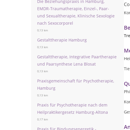
Die Beziehungspraxis in Hamburg,
Co
EMDR-Traumatherapie, Einzel-, Paar-
Ko
und Sexualtherapie, Klinische Sexologie
nach Sexocorporel
Be
0,13 km
Tr
Gestalttherapie Hamburg
0,13 km
Me
Gestalttherapie, Integrative Paartherapie
Hei
und Paarsynthese Lena Blosat
Ti
0,13 km
Praxisgemeinschaft für Psychotherapie,
Qu
Hamburg
Phi
0,13 km
Ko
Praxis für Psychotherapie nach dem
Ge
Heilpraktikergesetz Hamburg-Altona
0,17 km
An
Praxis für Bindungsenergetik -