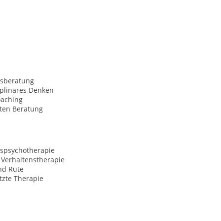
sberatung
iplinäres Denken
oaching
rten Beratung
spsychotherapie
 Verhaltenstherapie
nd Rute
tzte Therapie