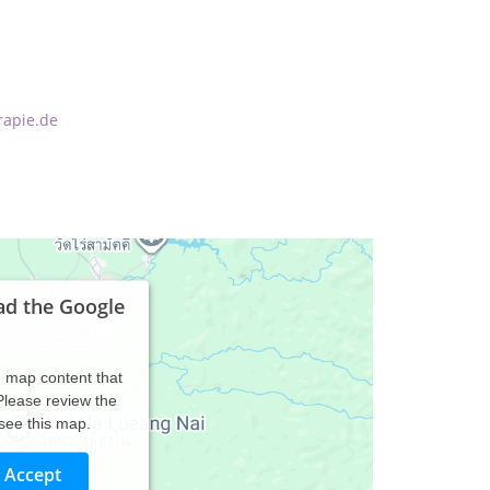
rapie.de
ad the Google
d map content that
 Please review the
 see this map.
Accept