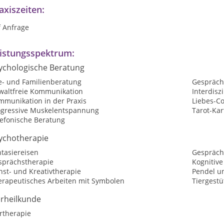
axiszeiten:
f Anfrage
istungsspektrum:
ychologische Beratung
e- und Familienberatung
Gespräch
waltfreie Kommunikation
Interdisz
mmunikation in der Praxis
Liebes-C
ogressive Muskelentspannung
Tarot-Ka
lefonische Beratung
ychotherapie
tasiereisen
Gespräch
sprächstherapie
Kognitive
nst- und Kreativtherapie
Pendel u
erapeutisches Arbeiten mit Symbolen
Tiergestü
erheilkunde
rtherapie