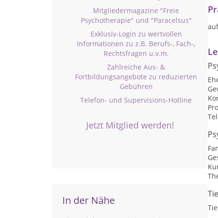
Pr
Mitgliedermagazine "Freie
Psychotherapie" und "Paracelsus"
au
Exklusiv-Login zu wertvollen
Informationen zu z.B. Berufs-, Fach-,
Le
Rechtsfragen u.v.m.
Ps
Zahlreiche Aus- &
Fortbildungsangebote zu reduzierten
Eh
Gebühren
Ge
Ko
Telefon- und Supervisions-Hotline
Pr
Te
Jetzt Mitglied werden!
Ps
Fan
Ge
Ku
Th
Ti
In der Nähe
Tie