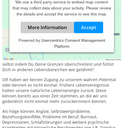
We use a third party service to embed map content
that may collect data about your activity. Please review
the details and accept the service to see this map.
More Information
Accept
Powered by
Usercentrics Consent Management
Platform
Befindest Du Dich immer wieder in ähnlichen
Situationen, obwohl Du diese mit Deinem Verstand so nicht
wählen würdest? Überforderst Du Dich auf der einen Seite
selbst indem Du Deine Grenzen überschreitest und fühlst
Dich in anderen Lebensbereichen wie gelähmt?
Oft haben wir keinen Zugang zu unserem wahren Potential
oder kennen es nicht einmal. Frühere Lebensereignisse
halten unsere natürliche Lebensenergie zurück. Diese
können bereits aus einer Zeit stammen, an die wir uns
gedanklich nicht einmal mehr zurückerinnern können.
Als Folge können Ängste, Selbstwertprobleme,
Beziehungskonflikte, Probleme im Beruf, Burnout,
Depressionen, Schlafstörungen und weitere psychische
Krankheiten mit körperliche Beschwerden wie z.B. Tinnitus,