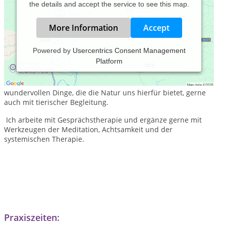
the details and accept the service to see this map.
More Information
Accept
Powered by
Usercentrics Consent Management
Platform
Unsere Therapiestunden finden in der Natur statt. Denn sie
allein bietet schon einen Raum, in dem wir uns öffnen und all
den Ballast loslassen dürfen. Wir bedienen uns all der
wundervollen Dinge, die die Natur uns hierfür bietet, gerne
auch mit tierischer Begleitung.
Ich arbeite mit Gesprächstherapie und ergänze gerne mit
Werkzeugen der Meditation, Achtsamkeit und der
systemischen Therapie.
Praxiszeiten: