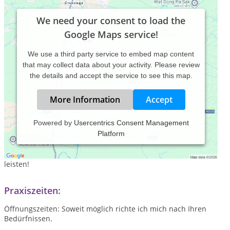
We need your consent to load the
Google Maps service!
We use a third party service to embed map content
that may collect data about your activity. Please review
the details and accept the service to see this map.
More Information
Accept
Powered by
Usercentrics Consent Management
Platform
Der Mensch steht im Mittelpunkt.
Es ist mir ein großes Anliegen "Hilfe zur Selbsthilfe" zu
leisten!
Praxiszeiten:
Öffnungszeiten: Soweit möglich richte ich mich nach Ihren
Bedürfnissen.