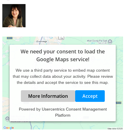
We need your consent to load the
Google Maps service!
We use a third party service to embed map content
that may collect data about your activity. Please review
the details and accept the service to see this map.
More Information
Accept
Powered by
Usercentrics Consent Management
Platform
Fühlen Sie sich erschöpft, überfordert
oder antriebslos?