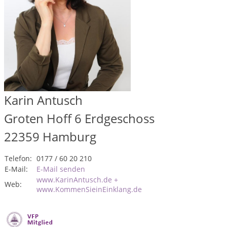
Karin Antusch
Groten Hoff 6 Erdgeschoss
22359
Hamburg
Telefon:
0177 / 60 20 210
E-Mail:
E-Mail senden
www.KarinAntusch.de +
Web:
www.KommenSieinEinklang.de