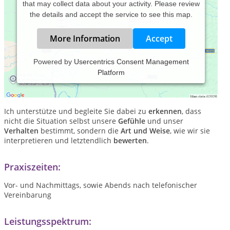
that may collect data about your activity. Please review
the details and accept the service to see this map.
More Information
Accept
Powered by
Usercentrics Consent Management
Platform
wahrnehmen | verstehen | Veränderung
Neue Perspektiven
ermöglichen
neue Wege
Ich unterstütze und begleite Sie dabei zu
erkennen
, dass
nicht die Situation selbst unsere
Gefühle
und unser
Verhalten
bestimmt, sondern die
Art und Weise
, wie wir sie
interpretieren und letztendlich
bewerten
.
Praxiszeiten:
Vor- und Nachmittags, sowie Abends nach telefonischer
Vereinbarung
Leistungsspektrum: