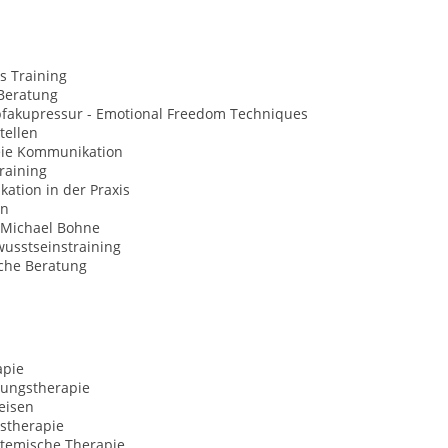
s Training
Beratung
opfakupressur - Emotional Freedom Techniques
tellen
eie Kommunikation
raining
ation in der Praxis
on
 Michael Bohne
usstseinstraining
sche Beratung
apie
ungstherapie
eisen
stherapie
temische Therapie