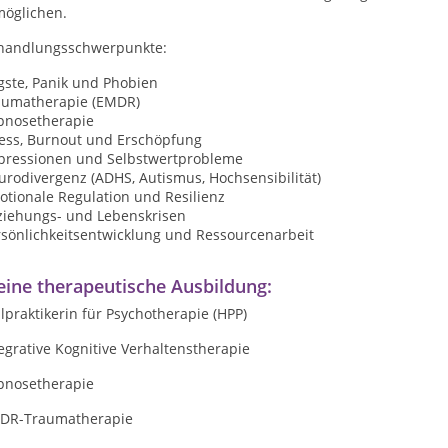
möglichen.
handlungsschwerpunkte:
gste, Panik und Phobien
aumatherapie (EMDR)
pnosetherapie
ress, Burnout und Erschöpfung
pressionen und Selbstwertprobleme
rodivergenz (ADHS, Autismus, Hochsensibilität)
otionale Regulation und Resilienz
ziehungs- und Lebenskrisen
rsönlichkeitsentwicklung und Ressourcenarbeit
ine therapeutische Ausbildung:
lpraktikerin für Psychotherapie (HPP)
egrative Kognitive Verhaltenstherapie
pnosetherapie
DR-Traumatherapie