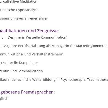
uroaffektive Meditation
stemische Hypnoanalyse
tspannungsverfahrenerfahren
alifikationen und Zeugnisse:
plom-Designerin (Visuelle Kommunikation)
er 20 Jahre Berufserfahrung als Managerin für Marketingkommuni
mmunikations- und Verhaltenstrainerin
terkulturelle Kompetenz
zentin und Seminarleiterin
rtlaufende fachliche Weiterbildung in Psychotherapie, Traumather
gebotene Fremdsprachen:
lisch