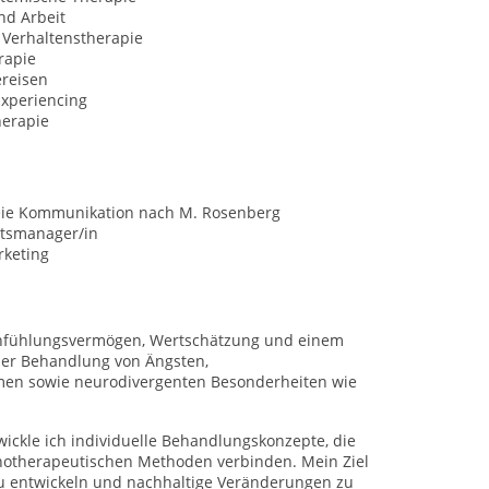
nd Arbeit
 Verhaltenstherapie
rapie
ereisen
Experiencing
erapie
eie Kommunikation nach M. Rosenberg
ätsmanager/in
rketing
 Einfühlungsvermögen, Wertschätzung und einem
der Behandlung von Ängsten,
emen sowie neurodivergenten Besonderheiten wie
ickle ich individuelle Behandlungskonzepte, die
pnotherapeutischen Methoden verbinden. Mein Ziel
zu entwickeln und nachhaltige Veränderungen zu