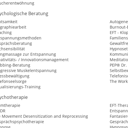
ucherentwöhnung
ychologische Beratung
htsamkeit
Autogene
ographiearbeit
Burnout-
aching
EFT - Kl
tspannungsmethoden
Familiens
sprächsberatung
Gewaltfr
hsensibilität
Hypnoset
angmassage zur Entspannung
Kommunik
eativitäts- / Innovationsmanagement
Meditati
bbing-Beratung
PEP® Dr.
ogressive Muskelentspannung
Selbstbew
ressbewältigung
Telefoni
lefonseelsorge
The Work
ualisierungs-Training
ychotherapie
emtherapie
EFT-Ther
DR
Entspann
e Movement Desensitization and Reprocessing
Fantasier
sprächspsychotherapie
Gespräch
pnose
Hypnosys