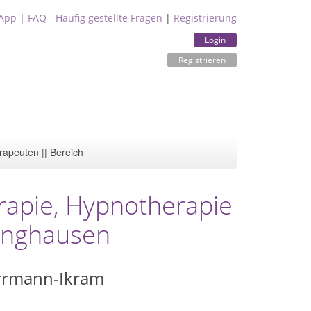
App
|
FAQ - Häufig gestellte Fragen
|
Registrierung
Login
Registrieren
rapeuten || Bereich
erapie, Hypnotherapie
linghausen
rrmann-Ikram