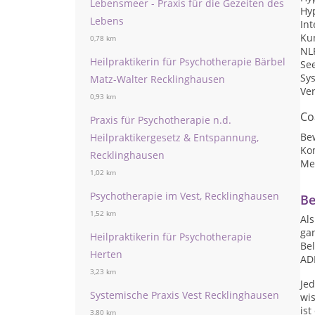
Lebensmeer - Praxis für die Gezeiten des
Hy
Lebens
Int
Ku
0,78 km
NL
Heilpraktikerin für Psychotherapie Bärbel
Se
Sy
Matz-Walter Recklinghausen
Ve
0,93 km
Co
Praxis für Psychotherapie n.d.
Be
Heilpraktikergesetz & Entspannung,
Ko
Recklinghausen
Me
1,02 km
Psychotherapie im Vest, Recklinghausen
Be
1,52 km
Al
ga
Heilpraktikerin für Psychotherapie
Be
Herten
AD
3,23 km
Jed
Systemische Praxis Vest Recklinghausen
wi
is
3,80 km