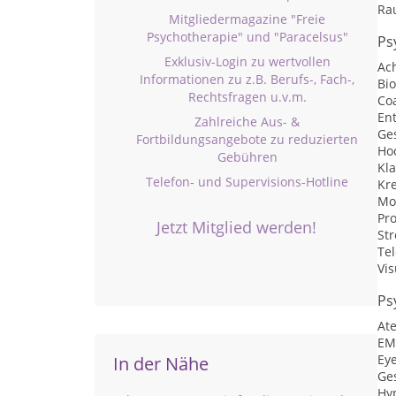
Ra
Mitgliedermagazine "Freie
Psychotherapie" und "Paracelsus"
Ps
Exklusiv-Login zu wertvollen
Ac
Informationen zu z.B. Berufs-, Fach-,
Bi
Rechtsfragen u.v.m.
Co
En
Zahlreiche Aus- &
Ge
Fortbildungsangebote zu reduzierten
Hoc
Gebühren
Kl
Telefon- und Supervisions-Hotline
Kr
Mo
Pr
Jetzt Mitglied werden!
St
Te
Vis
Ps
At
EM
Ey
In der Nähe
Ge
Hy