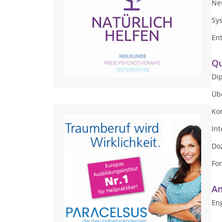
Ne
Sy
En
Qu
Di
Üb
Ko
In
Do
Fo
An
Eng