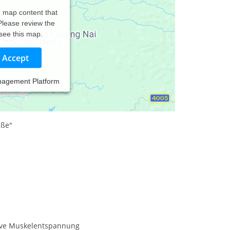
d map content that
 Please review the
 see this map.
Accept
nagement Platform
raße"
ive Muskelentspannung