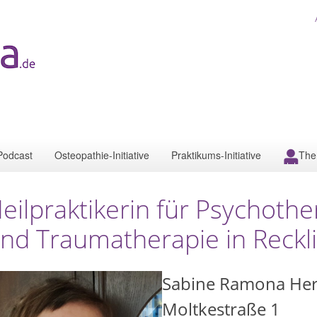
Podcast
Osteopathie-Initiative
Praktikums-Initiative
The
eilpraktikerin für Psychoth
nd Traumatherapie in Reck
Sabine Ramona He
Moltkestraße 1