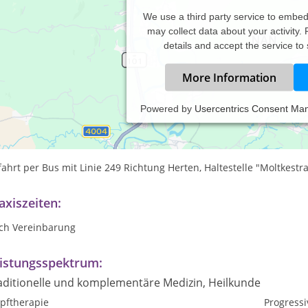
We use a third party service to embe
may collect data about your activity.
details and accept the service to
More Information
Powered by
Usercentrics Consent Ma
: Recklinghausen Stadtmitte
rkmöglichkeit in der Garageneinfahrt vom Haus Moltkestraße 1
ahrt per Bus mit Linie 249 Richtung Herten, Haltestelle "Moltkest
axiszeiten:
ch Vereinbarung
istungsspektrum:
aditionelle und komplementäre Medizin, Heilkunde
opftherapie
Progress