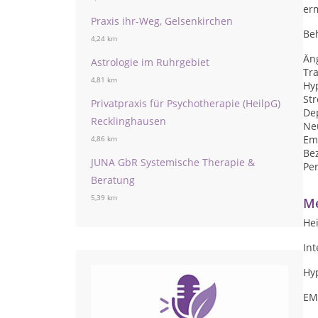
er
Praxis ihr-Weg, Gelsenkirchen
Be
4,24 km
Än
Astrologie im Ruhrgebiet
Tr
4,81 km
Hy
St
Privatpraxis für Psychotherapie (HeilpG)
De
Recklinghausen
Neu
Em
4,86 km
Be
JUNA GbR Systemische Therapie &
Pe
Beratung
5,39 km
Me
Hei
Int
Hy
EM