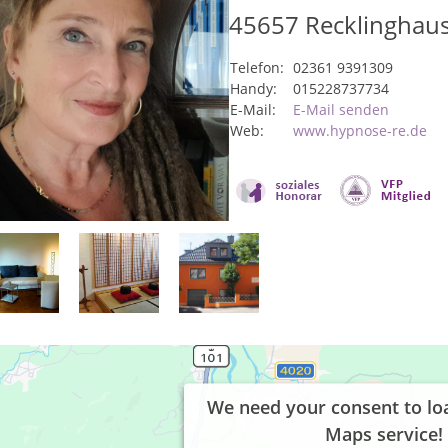
45657
Recklinghau
Telefon:
02361 9391309
Handy:
015228737734
E-Mail:
E-Mail senden
Web:
www.hypnose-re.de
We need your consent to lo
Maps service!