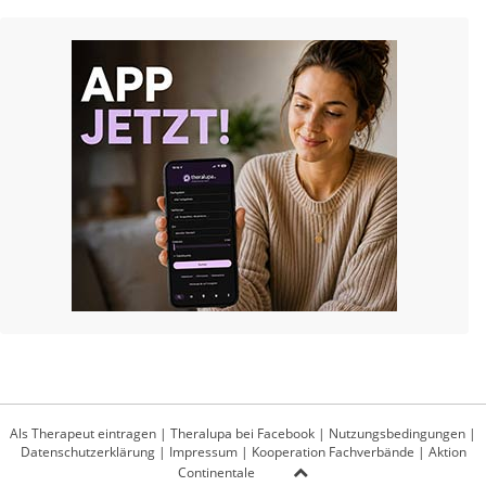
Als Therapeut eintragen
|
Theralupa bei Facebook
|
Nutzungsbedingungen
|
Datenschutzerklärung
|
Impressum
|
Kooperation Fachverbände
|
Aktion
Continentale