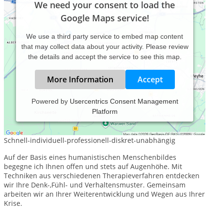
We need your consent to load the
Google Maps service!
We use a third party service to embed map content
that may collect data about your activity. Please review
the details and accept the service to see this map.
More Information
Accept
Powered by
Usercentrics Consent Management
Platform
Ich biete Ihnen im geschützen Rahmen psychotherapeutische
Unterstützung/Beratung in schwierigen Lebenssituationen.
Schnell-individuell-professionell-diskret-unabhängig
Auf der Basis eines humanistischen Menschenbildes
begegne ich Ihnen offen und stets auf Augenhöhe. Mit
Techniken aus verschiedenen Therapieverfahren entdecken
wir Ihre Denk-,Fühl- und Verhaltensmuster. Gemeinsam
arbeiten wir an Ihrer Weiterentwicklung und Wegen aus Ihrer
Krise.