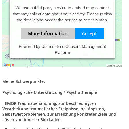
We use a third party service to embed map content
that may collect data about your activity. Please review
the details and accept the service to see this map.
More Information
Accept
Powered by
Usercentrics Consent Management
Platform
Ich bin Heilpraktikerin, Fachtherapeutin für
Hochsensibilität, EMDR-Trauma-Behandlerin und in diversen
Psychotherapie-Verfahren ausgebildet.
Meine Schwerpunkte:
Psychologische Unterstützung / Psychotherapie
- EMDR Traumabehandlung: zur beschleunigten
Verarbeitung traumatischer Ereignisse, bei Ängsten,
Selbstwertproblemen, zur Erreichung konkreter Ziele und
Lösen von inneren Blockaden