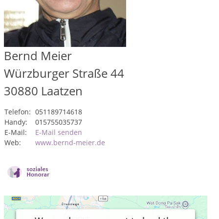
Bernd Meier
Würzburger Straße 44
30880
Laatzen
Telefon:
051189714618
Handy:
015755035737
E-Mail:
E-Mail senden
Web:
www.bernd-meier.de