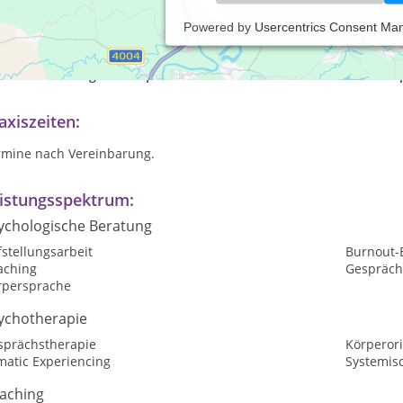
Powered by
Usercentrics Consent Ma
 arbeite sowohl mit Identitätsorientierter Psychotraumatherapie 
rperorientiert mit Somatic Experiencing (SE)® und Integral Somat
ine Behandlungsschwerpunkte sind Identitäts- und Traumatherap
axiszeiten:
rmine nach Vereinbarung.
istungsspektrum:
ychologische Beratung
stellungsarbeit
Burnout-
aching
Gespräch
rpersprache
ychotherapie
sprächstherapie
Körperori
matic Experiencing
Systemis
aching