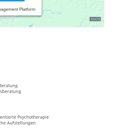
nagement Platform
nach Prof. Ruppert (IoPT) als auch
ic Psychotherapy (ISP)® in Königstein/Taunus.
ie.
Beratung
sberatung
entierte Psychotherapie
che Aufstellungen