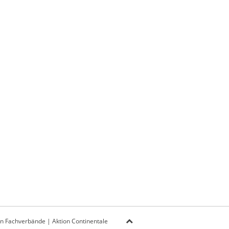
on Fachverbände
|
Aktion Continentale