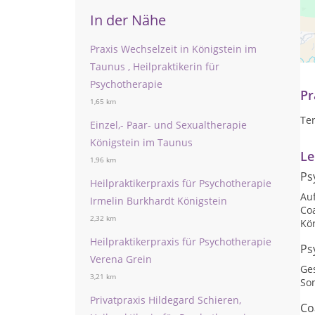
In der Nähe
Ich
kö
Praxis Wechselzeit in Königstein im
Me
Taunus , Heilpraktikerin für
Psychotherapie
Pr
1,65 km
Te
Einzel,- Paar- und Sexualtherapie
Königstein im Taunus
Le
1,96 km
Ps
Heilpraktikerpraxis für Psychotherapie
Auf
Irmelin Burkhardt Königstein
Co
2,32 km
Kö
Heilpraktikerpraxis für Psychotherapie
Ps
Verena Grein
Ge
3,21 km
So
Privatpraxis Hildegard Schieren,
Co