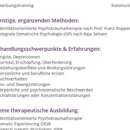
werbungstraining
Kommunik
nstige, ergänzenden Methoden:
dentitätsorientierte Psychotraumatherapie nach Prof. Franz Ruppe
ntegrale Somatische Psychologie (ISP) nach Raja Selvam
handlungsschwerpunkte & Erfahrungen:
Ängste, Depressionen
Burnout, Erschöpfung, Überforderung
Beziehungskonflikte und Bindungsstörungen
ersönliche und berufliche Krisen
Suchtverhalten
Ess- und Zwangsstörungen
körperliche und psychosomatische Beschwerden
Schlafstörungen oder Konzentrationsstörungen
ine therapeutische Ausbildung:
dentitätsorientierte Psychotraumatherapie
Somatic Experiencing (SE)®
ntegral Somatic Psychology, ISP®