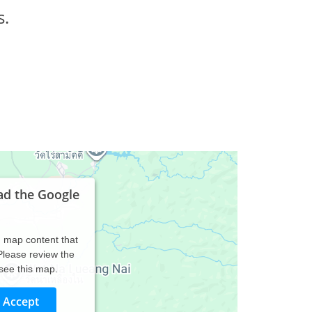
s.
ad the Google
d map content that
 Please review the
 see this map.
Accept