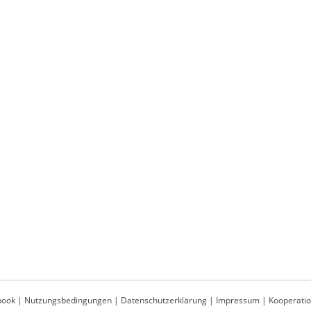
book
|
Nutzungsbedingungen
|
Datenschutzerklärung
|
Impressum
|
Kooperati