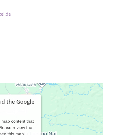
xel.de
ad the Google
d map content that
 Please review the
 see this map.