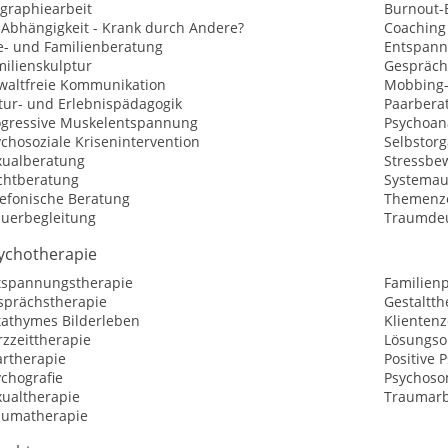
ographiearbeit
Burnout-
-Abhängigkeit - Krank durch Andere?
Coaching
e- und Familienberatung
Entspan
milienskulptur
Gespräch
waltfreie Kommunikation
Mobbing-
tur- und Erlebnispädagogik
Paarbera
ogressive Muskelentspannung
Psychoan
chosoziale Krisenintervention
Selbstorg
xualberatung
Stressbe
chtberatung
Systemau
lefonische Beratung
Themenzen
auerbegleitung
Traumde
ychotherapie
tspannungstherapie
Familien
sprächstherapie
Gestaltth
tathymes Bilderleben
Klientenz
zzeittherapie
Lösungsor
artherapie
Positive 
chografie
Psychoso
xualtherapie
Traumarb
aumatherapie