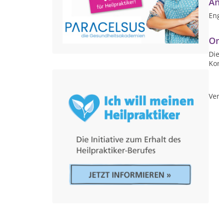
An
Eng
On
Die
Ko
Ver