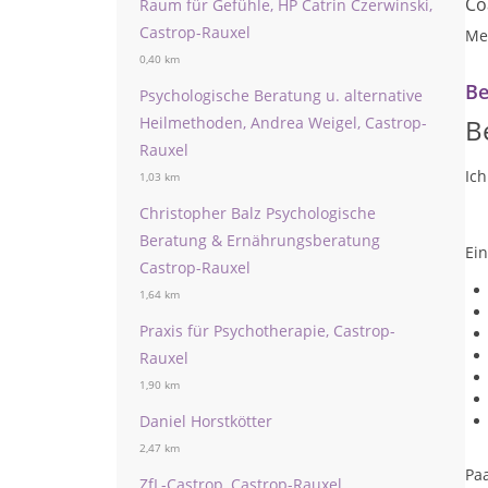
Co
Raum für Gefühle, HP Catrin Czerwinski,
Castrop-Rauxel
Me
0,40 km
Be
Psychologische Beratung u. alternative
Heilmethoden, Andrea Weigel, Castrop-
B
Rauxel
Ich
1,03 km
Christopher Balz Psychologische
Beratung & Ernährungsberatung
Ei
Castrop-Rauxel
1,64 km
Praxis für Psychotherapie, Castrop-
Rauxel
1,90 km
Daniel Horstkötter
2,47 km
Pa
ZfL-Castrop, Castrop-Rauxel