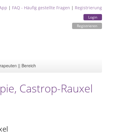
App
|
FAQ - Häufig gestellte Fragen
|
Registrierung
Login
Registrieren
rapeuten || Bereich
apie, Castrop-Rauxel
xel