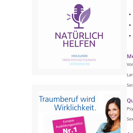
Me
Vo
Lan
Sei
Qu
Ps
Se