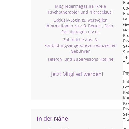
Bi
Mitgliedermagazine "Freie
Co
Psychotherapie" und "Paracelsus"
Eh
Fa
Exklusiv-Login zu wertvollen
Ge
Informationen zu z.B. Berufs-, Fach-,
Na
Rechtsfragen u.v.m.
Pr
Zahlreiche Aus- &
Psy
Fortbildungsangebote zu reduzierten
Se
Gebühren
Su
Te
Telefon- und Supervisions-Hotline
Tr
Ps
Jetzt Mitglied werden!
En
Ge
Ka
Kur
Pa
Psy
Se
In der Nähe
Tr