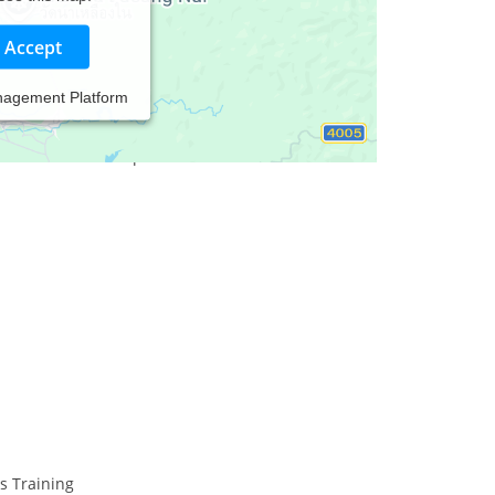
Accept
nagement Platform
 Beratung und Behandlung zu allgemeinen
n sexuellen Funktionsstörungen
der/und Paartherapie an.
s Training