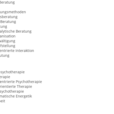
Beratung
nungsmethoden
sberatung
Beratung
tung
alytische Beratung
anisation
wältigung
fstellung
trierte Interaktion
utung
psychotherapie
erapie
entrierte Psychotherapie
ientierte Therapie
Psychotherapie
matische Energetik
eit