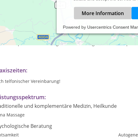
More Information
Powered by
Usercentrics Consent Ma
 meiner psychotherapeutischen Praxis in Castrop-Rauxel biete ich
ychotherapeutischen Problembereichen und speziell im Bereich vo
xualtherapeutische Beratung und Behandlung als Einzeltherapie o
axiszeiten:
h telfonischer Vereinbarung!
istungsspektrum:
aditionelle und komplementäre Medizin, Heilkunde
ina Massage
ychologische Beratung
htsamkeit
Autogene