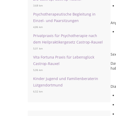
3,68 km
Psychotherapeutische Begleitung in
Einzel- und Paarsitzungen
An
4,86 km
Privatpraxis für Psychotherapie nach
dem Heilpraktikergesetz Castrop-Rauxel
5,01 km
Se
Vita Fortuna Praxis für Lebensglück
Das
Castrop-Rauxel
ha
5,06 km
Kinder Jugend und Familienberaterin
Lütgendortmund
Di
6,52 km