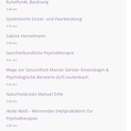
RuhePunkt, Backnang
3,48 km
Systemische Einzel- und Paarberatung
3,74 km
Sabine Hanselmann
3,99 km
Ganzheilkundliche Psychotherapie
4,51 km
Wege zur Gesundheit Marion Gerster Kinesiologin &
Psychologische Beraterin (ILP) Leutenbach
5,32 km
Naturheilpraxis Manuel Ertle
5,49 km
Heike Weiß - Winnenden (Heilpraktikerin für
Psychotherapie)
5,90 km