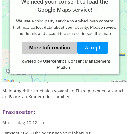
We need your consent to load the
Google Maps service!
We use a third party service to embed map content
that may collect data about your activity. Please review
the details and accept the service to see this map.
More Information
Accept
Powered by
Usercentrics Consent Management
Platform
Sie sind hier absolut richtig, wenn Sie auf der Suche nach
einer ganzheitlich orientierten Hilfe und Begleitung in
schwierigen Lebenslagen sind.
Mein Angebit richtet sich sowohl an Einzelpersonen als auch
an Paare, an Kinder oder Familien.
Praxiszeiten:
Mo- Freitag 10-18 Uhr
Samsatg 10-13 Uhr oder nach Vereinbarung