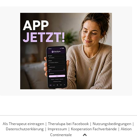
Als Therapeut eintragen
|
Theralupa bei Facebook
|
Nutzungsbedingungen
|
Datenschutzerklärung
|
Impressum
|
Kooperation Fachverbände
|
Aktion
Continentale