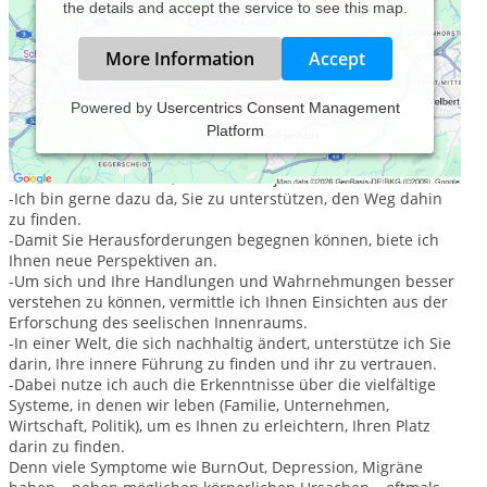
the details and accept the service to see this map.
More Information
Accept
Powered by
Usercentrics Consent Management
Platform
Herzlich willkommen! Mit meinem Ansatz aus der Gestalt-
Therapie gehe ich davon aus:
-Sie wissen am besten, welche Ziele jetzt für Sie dran sind.
-Ich bin gerne dazu da, Sie zu unterstützen, den Weg dahin
zu finden.
-Damit Sie Herausforderungen begegnen können, biete ich
Ihnen neue Perspektiven an.
-Um sich und Ihre Handlungen und Wahrnehmungen besser
verstehen zu können, vermittle ich Ihnen Einsichten aus der
Erforschung des seelischen Innenraums.
-In einer Welt, die sich nachhaltig ändert, unterstütze ich Sie
darin, Ihre innere Führung zu finden und ihr zu vertrauen.
-Dabei nutze ich auch die Erkenntnisse über die vielfältige
Systeme, in denen wir leben (Familie, Unternehmen,
Wirtschaft, Politik), um es Ihnen zu erleichtern, Ihren Platz
darin zu finden.
Denn viele Symptome wie BurnOut, Depression, Migräne