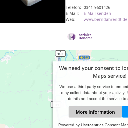
Telefon:
0341-9601426
E-Mail:
E-Mail senden
Web:
www.berndahrendt.de
We need your consent to lo
Maps service!
We use a third party service to embe
may collect data about your activity.
details and accept the service to
More Information
Powered by
Usercentrics Consent Ma