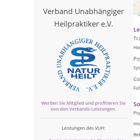
Das
Ein
Verband Unabhängiger
Org
Heilpraktiker e.V.
Le
Tr
Ho
Ps
Sy
Co
Fü
Werden Sie Mitglied und profitieren Sie
So
von den
Verbands-
Leistungen.
Psy
Im
Leistungen des VUH:
Be