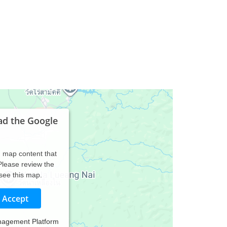
ad the Google
d map content that
 Please review the
 see this map.
Accept
nagement Platform