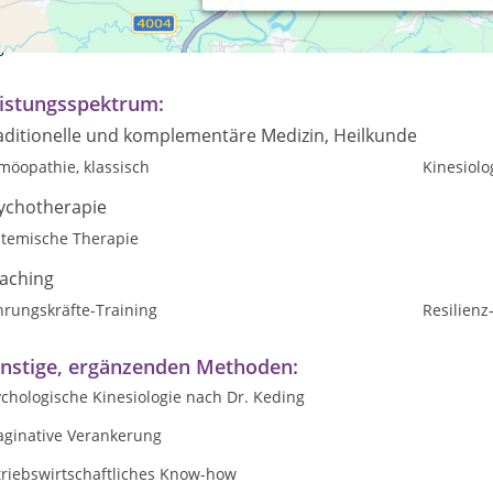
 Leben ist wie Schokolade: süß und bitter. Es ist ein ständiger V
zigartigkeit zu leben
. Das Bestmögliche aus uns herauszuholen und
anisation.
istungsspektrum:
aditionelle und komplementäre Medizin, Heilkunde
möopathie, klassisch
Kinesiolo
ychotherapie
stemische Therapie
aching
hrungskräfte-Training
Resilienz
nstige, ergänzenden Methoden:
chologische Kinesiologie nach Dr. Keding
aginative Verankerung
triebswirtschaftliches Know-how