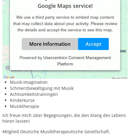
Google Maps service!
We use a third party service to embed map content
that may collect data about your activity. Please review
the details and accept the service to see this map.
More Information
Accept
Powered by
Usercentrics Consent Management
Platform
Schwerpunktmäßig biete ich Seminare an:
Familienaufstellungen mit Musik
Musik-Imagination
Schmerzbewältigung mit Musik
Achtsamkeitstrainingen
Kinderkurse
Musiktherapie
Ich freue mich über Begegnungen, die den Klang des Lebens
hören lassen!
Mitglied Deutsche Musiktherapeutische Gesellschaft.