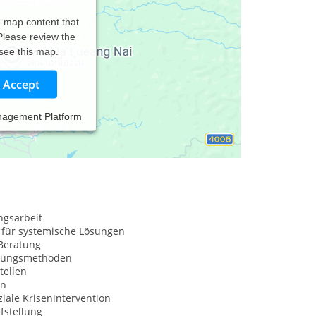
d map content that
 Please review the
 see this map.
Accept
nagement Platform
ene umfasst Methoden aus Verhaltenstherapie und
entierte Kinderschlafberatung an.
ngsarbeit
 für systemische Lösungen
Beratung
nungsmethoden
tellen
on
iale Krisenintervention
fstellung