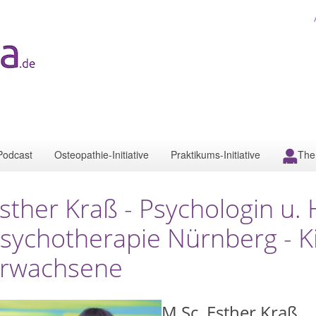
Podcast
Osteopathie-Initiative
Praktikums-Initiative
The
sther Kraß - Psychologin u. H
sychotherapie Nürnberg - Ki
rwachsene
M.Sc. Esther Kraß