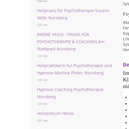
0,68 km
Sys
Heilpraxis für Psychotherapie Susann
Ps
Velte, Nürnberg
Ak
1,01 km
Fa
Kog
ANDRÉ YASSA - PRAXIS FÜR
Lö
PSYCHOTHERAPIE & COACHING Am
Sy
Stadtpark Nürnberg
Ve
1,01 km
Be
Heilpraktikerin für Psychotherapie und
Im
Hypnose Martina Pinter, Nürnberg
Kl
1,01 km
mö
Hypnose Coaching Psychotherapie
Nürnberg
1,01 km
Heilzentrum Helios
1,01 km