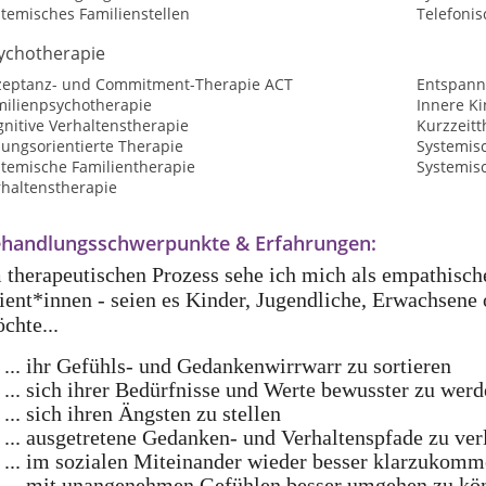
temisches Familienstellen
Telefoni
ychotherapie
zeptanz- und Commitment-Therapie ACT
Entspann
milienpsychotherapie
Innere Ki
nitive Verhaltenstherapie
Kurzzeitt
sungsorientierte Therapie
Systemis
stemische Familientherapie
Systemis
rhaltenstherapie
handlungsschwerpunkte & Erfahrungen:
 therapeutischen Prozess sehe ich mich als empathische
ient*innen - seien es Kinder, Jugendliche, Erwachsene 
chte...
... ihr Gefühls- und Gedankenwirrwarr zu sortieren
... sich ihrer Bedürfnisse und Werte bewusster zu wer
... sich ihren Ängsten zu stellen
... ausgetretene Gedanken- und Verhaltenspfade zu ver
... im sozialen Miteinander wieder besser klarzukom
... mit unangenehmen Gefühlen besser umgehen zu kö