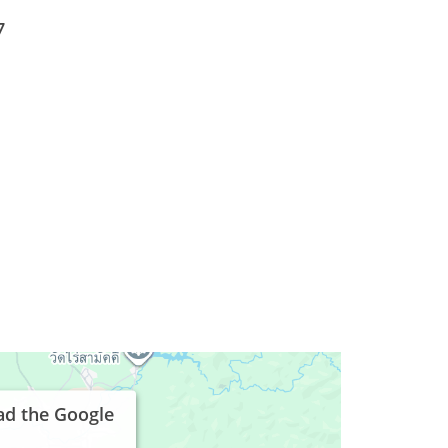
7
ad the Google