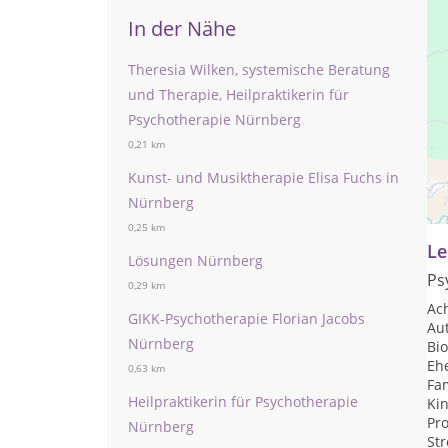
In der Nähe
Theresia Wilken, systemische Beratung
und Therapie, Heilpraktikerin für
Psychotherapie Nürnberg
0,21 km
Kunst- und Musiktherapie Elisa Fuchs in
Me
Sys
Nürnberg
0,25 km
Le
Lösungen Nürnberg
Ps
0,29 km
Ac
GIKK-Psychotherapie Florian Jacobs
Au
Nürnberg
Bi
Eh
0,63 km
Fa
Heilpraktikerin für Psychotherapie
Ki
Pr
Nürnberg
St