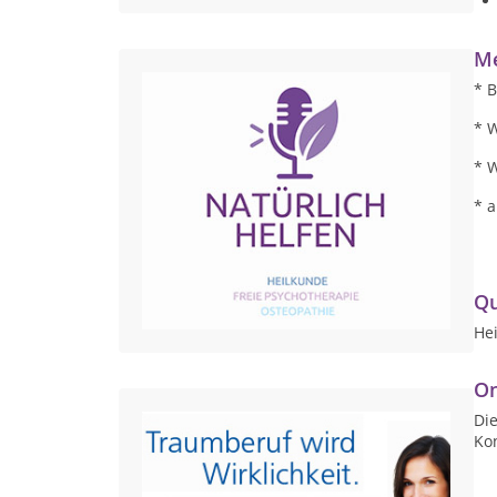
Me
* 
* 
* 
* 
Qu
Hei
On
Die
Ko