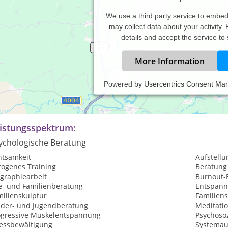
We use a third party service to embe
may collect data about your activity.
details and accept the service to
More Information
Powered by
Usercentrics Consent Ma
in therapeutisches Angebot für Kinder, Jugendliche und Erwachs
temischer Therapie. Auch biete ich ganzheitliche und bindungsori
istungsspektrum:
ychologische Beratung
htsamkeit
Aufstellu
togenes Training
Beratung
ographiearbeit
Burnout-
e- und Familienberatung
Entspan
milienskulptur
Familiens
nder- und Jugendberatung
Meditati
ogressive Muskelentspannung
Psychosoz
ressbewältigung
Systemau