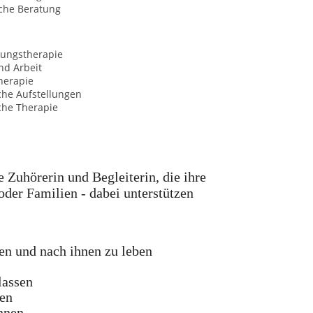
sche Beratung
ungstherapie
nd Arbeit
herapie
che Aufstellungen
che Therapie
 Zuhörerin und Begleiterin, die ihre
oder Familien - dabei unterstützen
den und nach ihnen zu leben
lassen
men
nnen