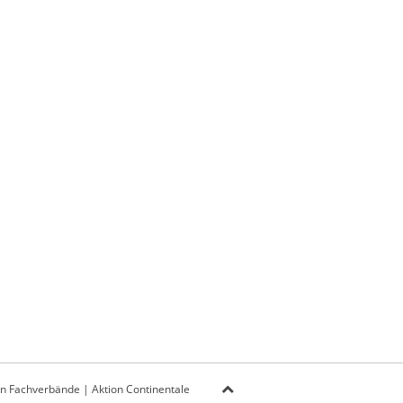
on Fachverbände
|
Aktion Continentale