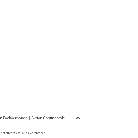
on Fachverbände
|
Aktion Continentale
d divers (m/w/d) verzichtet.