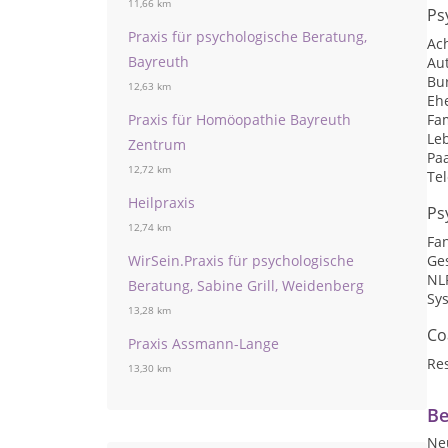
11,66 km
Ps
Praxis für psychologische Beratung,
Ac
Bayreuth
Au
Bu
12,63 km
Eh
Praxis für Homöopathie Bayreuth
Fa
Le
Zentrum
Pa
12,72 km
Te
Heilpraxis
Ps
12,74 km
Fan
WirSein.Praxis für psychologische
Ges
NL
Beratung, Sabine Grill, Weidenberg
Sy
13,28 km
Co
Praxis Assmann-Lange
Res
13,30 km
Be
Ne