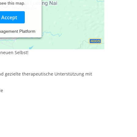
 see this map.
Accept
nagement Platform
eme? Du spürst, dass sich etwas in Dir bewegt,
ir einen Platz geben willst?
neuen Selbst!
nd gezielte therapeutische Unterstützung mit
de