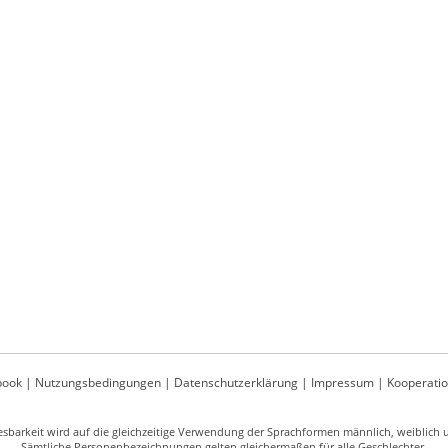
book
|
Nutzungsbedingungen
|
Datenschutzerklärung
|
Impressum
|
Kooperati
sbarkeit wird auf die gleichzeitige Verwendung der Sprachformen männlich, weiblich un
Sämtliche Personenbezeichnungen gelten gleichermaßen für alle Geschlechter.