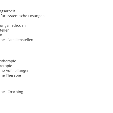
ngsarbeit
 für systemische Lösungen
nungsmethoden
tellen
on
hes Familienstellen
stherapie
herapie
che Aufstellungen
che Therapie
ches Coaching