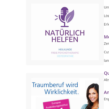
Un
Lö
Er
Me
Zer
Cu
lan
Qu
Abs
An
Eng