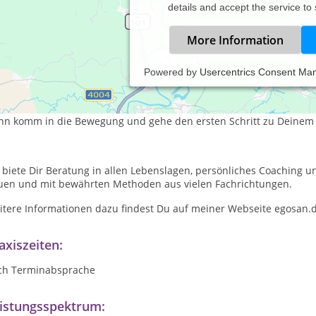
details and accept the service to
More Information
Powered by
Usercentrics Consent Ma
bist auf der Suche – nach neuen Wegen, nach Lösungen alter Probl
 Beachtung einfordert? Du hast etwas Neues entdeckt, dem Du in D
nn komm in die Bewegung und gehe den ersten Schritt zu Deinem 
 biete Dir Beratung in allen Lebenslagen, persönliches Coaching u
uen und mit bewährten Methoden aus vielen Fachrichtungen.
itere Informationen dazu findest Du auf meiner Webseite egosan.
axiszeiten:
ch Terminabsprache
istungsspektrum: