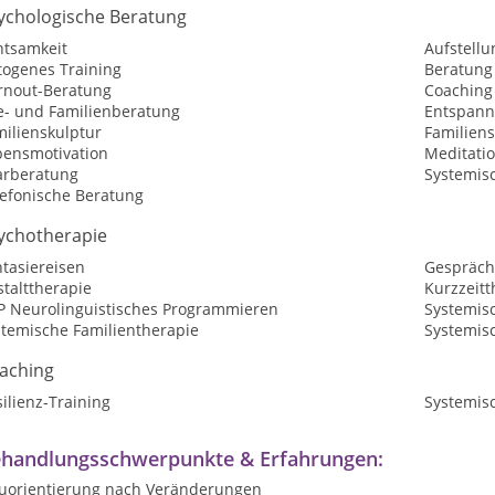
ychologische Beratung
htsamkeit
Aufstellu
togenes Training
Beratung
rnout-Beratung
Coaching
e- und Familienberatung
Entspan
milienskulptur
Familiens
bensmotivation
Meditati
arberatung
Systemisc
lefonische Beratung
ychotherapie
tasiereisen
Gespräch
talttherapie
Kurzzeitt
P Neurolinguistisches Programmieren
Systemis
stemische Familientherapie
Systemis
aching
ilienz-Training
Systemis
handlungsschwerpunkte & Erfahrungen:
uorientierung nach Veränderungen