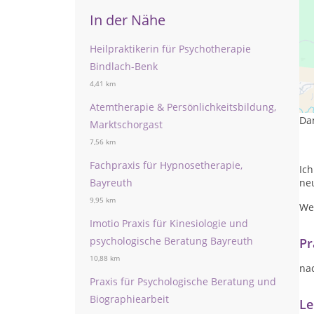
In der Nähe
Heilpraktikerin für Psychotherapie
Bindlach-Benk
Du 
4,41 km
was
Atemtherapie & Persönlichkeitsbildung,
Da
Marktschorgast
7,56 km
Fachpraxis für Hypnosetherapie,
Ich
Bayreuth
ne
9,95 km
We
Imotio Praxis für Kinesiologie und
psychologische Beratung Bayreuth
Pr
10,88 km
na
Praxis für Psychologische Beratung und
Biographiearbeit
Le