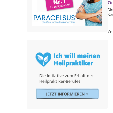
On
Die
Ko
Ver