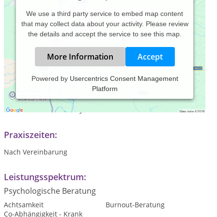
We use a third party service to embed map content
that may collect data about your activity. Please review
the details and accept the service to see this map.
More Information
Accept
Powered by
Usercentrics Consent Management
Platform
Meine Tätigkeit als Heilpraktikerin für Psychotherapie sehe
ich als Ergänzung zu approbierten Psychotherapeuten in
unserem Gesundheitssystem
Praxiszeiten:
Nach Vereinbarung
Leistungsspektrum:
Psychologische Beratung
Achtsamkeit
Burnout-Beratung
Co-Abhängigkeit - Krank