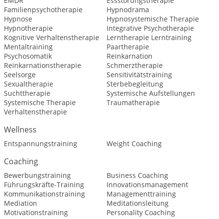
EMDR
Essstörungstherapie
Familienpsychotherapie
Hypnodrama
Hypnose
Hypnosystemische Therapie
Hypnotherapie
Integrative Psychotherapie
Kognitive Verhaltenstherapie
Lerntherapie Lerntraining
Mentaltraining
Paartherapie
Psychosomatik
Reinkarnation
Reinkarnationstherapie
Schmerztherapie
Seelsorge
Sensitivitätstraining
Sexualtherapie
Sterbebegleitung
Suchttherapie
Systemische Aufstellungen
Systemische Therapie
Traumatherapie
Verhaltenstherapie
Wellness
Entspannungstraining
Weight Coaching
Coaching
Bewerbungstraining
Business Coaching
Führungskräfte-Training
Innovationsmanagement
Kommunikationstraining
Managementtraining
Mediation
Meditationsleitung
Motivationstraining
Personality Coaching