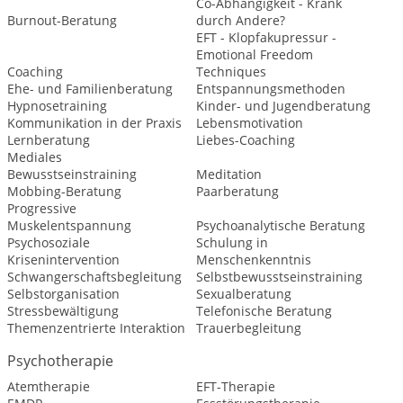
Co-Abhängigkeit - Krank
Burnout-Beratung
durch Andere?
EFT - Klopfakupressur -
Emotional Freedom
Coaching
Techniques
Ehe- und Familienberatung
Entspannungsmethoden
Hypnosetraining
Kinder- und Jugendberatung
Kommunikation in der Praxis
Lebensmotivation
Lernberatung
Liebes-Coaching
Mediales
Bewusstseinstraining
Meditation
Mobbing-Beratung
Paarberatung
Progressive
Muskelentspannung
Psychoanalytische Beratung
Psychosoziale
Schulung in
Krisenintervention
Menschenkenntnis
Schwangerschaftsbegleitung
Selbstbewusstseinstraining
Selbstorganisation
Sexualberatung
Stressbewältigung
Telefonische Beratung
Themenzentrierte Interaktion
Trauerbegleitung
Psychotherapie
Atemtherapie
EFT-Therapie