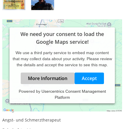
We need your consent to load the
Google Maps service!
We use a third party service to embed map content
that may collect data about your activity. Please review
the details and accept the service to see this map.
More Information
Accept
Powered by
Usercentrics Consent Management
Platform
Psychotherapeutische Fachpraxis zur Behandlung von
Ängsten, Phobien, Erschöpfungszuständen (Burn-Out) und
Übergewicht
Angst- und Schmerztherapeut