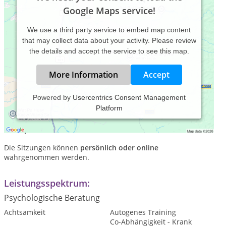
Google Maps service!
We use a third party service to embed map content
that may collect data about your activity. Please review
the details and accept the service to see this map.
More Information
Accept
Powered by
Usercentrics Consent Management
Platform
In meiner Praxis für
Psychotherapie
,
Coaching
und
Mediation
biete ich die passenden Sitzungen sowohl für
Einzelpersonen
als auch für
Paare
.
Die Sitzungen können
persönlich
oder
online
wahrgenommen werden.
Leistungsspektrum:
Psychologische Beratung
Achtsamkeit
Autogenes Training
Co-Abhängigkeit - Krank