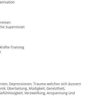
anisation
ereisen
che Supervision
kräfte-Training
n
ien, Depressionen, Trauma welches sich äussern
k, Überlastung, Müdigkeit, Gereiztheit,
, Gefühllosigkeit, Verzweiflung, Anspannung und