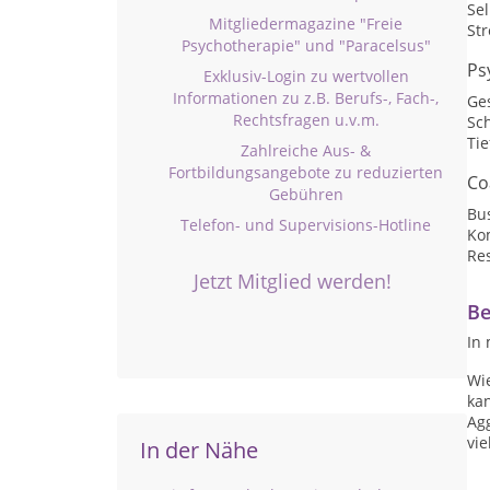
Se
Mitgliedermagazine "Freie
St
Psychotherapie" und "Paracelsus"
Ps
Exklusiv-Login zu wertvollen
Informationen zu z.B. Berufs-, Fach-,
Ge
Rechtsfragen u.v.m.
Sc
Ti
Zahlreiche Aus- &
Fortbildungsangebote zu reduzierten
Co
Gebühren
Bu
Telefon- und Supervisions-Hotline
Ko
Res
Jetzt Mitglied werden!
Be
In 
Wi
ka
Agg
vi
In der Nähe