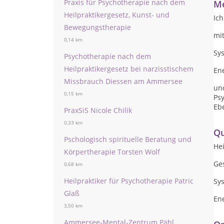
Praxis für Psychotherapie nach dem
Me
Heilpraktikergesetz, Kunst- und
Ich
Bewegungstherapie
mi
0,14 km
Sy
Psychotherapie nach dem
Heilpraktikergesetz bei narzisstischem
En
Missbrauch Diessen am Ammersee
und
0,15 km
Psy
Eb
PraxSiS Nicole Chilik
0,33 km
Qu
Pschologisch spirituelle Beratung und
Hei
Körpertherapie Torsten Wolf
Ge
0,68 km
Heilpraktiker für Psychotherapie Patric
Sy
Glaß
En
3,50 km
Ammersee-Mental-Zentrum Pähl