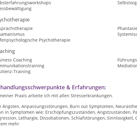
lbsterfahrungsworkshops
Selbstorg
ressbewältigung
ychotherapie
sprächstherapie
Phantasi
hamanismus
Systemis
efenpsychologische Psychotherapie
aching
siness Coaching
Führungs
mmunikationstraining
Mediatio
ilienz-Training
handlungsschwerpunkte & Erfahrungen:
meiner Praxis arbeite ich mit allen Stresserkrankungen.
e Ängsten, Anpassungsstörungen, Burn out Symptomen, Neurasthen
nn in Symptomen wie: Erschöpfungszuständen, Angstzuständen, Pani
ression, Lethargie, Dissotiationen, Schlafstörungen, Sinnlosigkeit
elem mehr