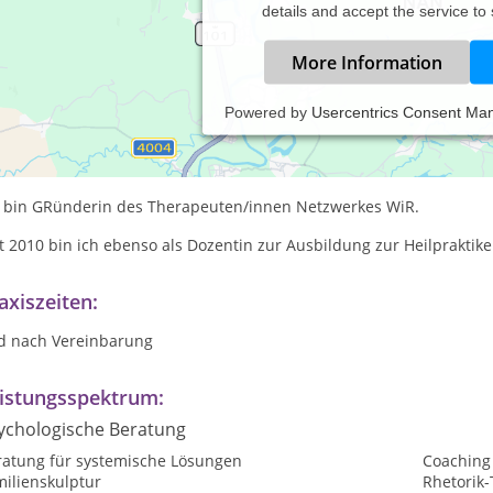
details and accept the service to
More Information
Powered by
Usercentrics Consent Ma
bständig in eigener Praxis seit 2010
in Unternehmen ist GWÖ, Gemeinwohl zertifiziert.
h bin GRünderin des Therapeuten/innen Netzwerkes WiR.
t 2010 bin ich ebenso als Dozentin zur Ausbildung zur Heilpraktike
axiszeiten:
d nach Vereinbarung
istungsspektrum:
ychologische Beratung
ratung für systemische Lösungen
Coaching
milienskulptur
Rhetorik-