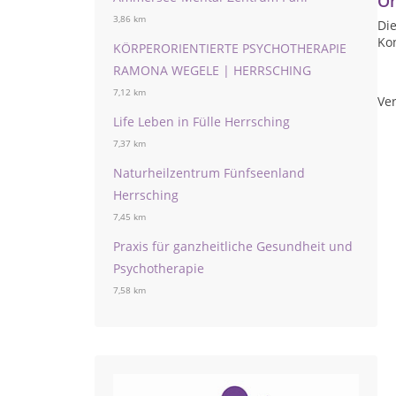
On
3,86 km
Die
Ko
KÖRPERORIENTIERTE PSYCHOTHERAPIE
RAMONA WEGELE | HERRSCHING
7,12 km
Ver
Life Leben in Fülle Herrsching
7,37 km
Naturheilzentrum Fünfseenland
Herrsching
7,45 km
Praxis für ganzheitliche Gesundheit und
Psychotherapie
7,58 km