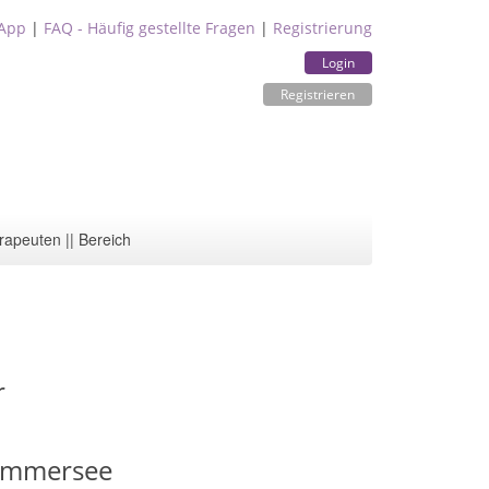
App
|
FAQ - Häufig gestellte Fragen
|
Registrierung
Login
Registrieren
rapeuten || Bereich
r
Ammersee