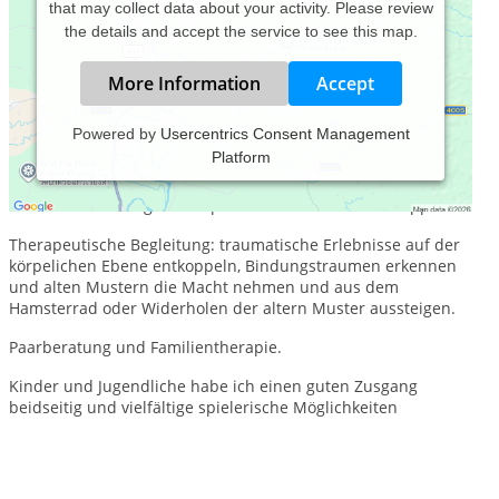
that may collect data about your activity. Please review
the details and accept the service to see this map.
More Information
Accept
Powered by
Usercentrics Consent Management
Platform
Achtsame, wertschätzende, stärkenfokusierte Begleitung. Sie
bestimmen Tempo und wie tief Sie in die Themen eintauchen
möchten. Coaching und Supervision einzeln oder Gruppen.
Therapeutische Begleitung: traumatische Erlebnisse auf der
körpelichen Ebene entkoppeln, Bindungstraumen erkennen
und alten Mustern die Macht nehmen und aus dem
Hamsterrad oder Widerholen der altern Muster aussteigen.
Paarberatung und Familientherapie.
Kinder und Jugendliche habe ich einen guten Zusgang
beidseitig und vielfältige spielerische Möglichkeiten