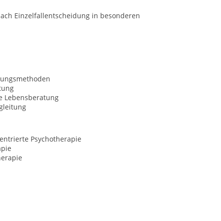
ach Einzelfallentscheidung in besonderen
nungsmethoden
tung
le Lebensberatung
gleitung
entrierte Psychotherapie
apie
erapie