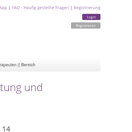
App
|
FAQ - Häufig gestellte Fragen
|
Registrierung
Login
Registrieren
rapeuten || Bereich
atung und
n
 14