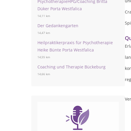
un
PsychotherapieHPG/Coaching Britta
Düker Porta Westfalica
Cr
14,11 km
Sp
Der Gedankengarten
14,47 km
Qu
Heilpraktikerpraxis für Psychotherapie
Er
Heike Bünte Porta Westfalica
la
14,55 km
Coaching und Therapie Bückeburg
kon
14,66 km
re
Ver