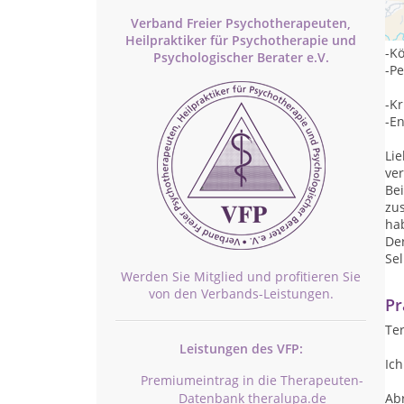
Hei
Verband Freier Psychotherapeuten,
-T
Heilpraktiker für Psychotherapie und
-Kö
Psychologischer Berater e.V.
-P
-Kr
-E
Li
ve
Bei
zu
hab
Der
Sel
Werden Sie Mitglied und profitieren Sie
von den Verbands-Leistungen.
Pr
Te
Leistungen des VFP:
Ich
Premiumeintrag in die Therapeuten-
Datenbank theralupa.de
Ab