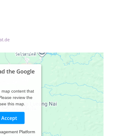
at.de
ad the Google
d map content that
 Please review the
 see this map.
Accept
nagement Platform