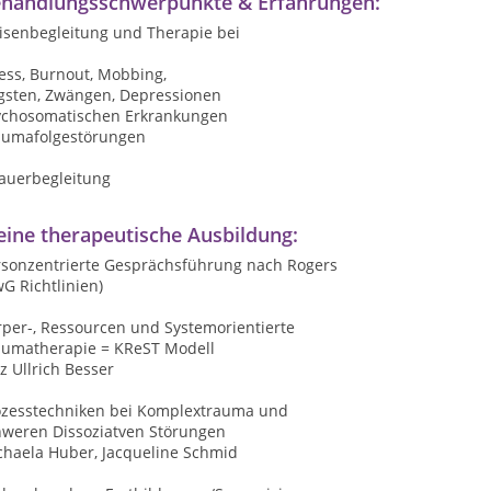
handlungsschwerpunkte & Erfahrungen:
risenbegleitung und Therapie bei
ess, Burnout, Mobbing,
gsten, Zwängen, Depressionen
ychosomatischen Erkrankungen
aumafolgestörungen
rauerbegleitung
ine therapeutische Ausbildung:
rsonzentrierte Gesprächsführung nach Rogers
G Richtlinien)
rper-, Ressourcen und Systemorientierte
aumatherapie = KReST Modell
z Ullrich Besser
ozesstechniken bei Komplextrauma und
hweren Dissoziatven Störungen
chaela Huber, Jacqueline Schmid