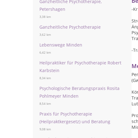
Be
Ganzheitliche Psychotherapie,
Petershagen
-K
3,38 km
Str
Än
Ganzheitliche Psychotherapie
Ps
3,62 km
Tr
Lebenswege Minden
-T
6,42 km
Heilpraktiker für Psychotherapie Robert
Me
Karbstein
Pe
8,34 km
(Gw
Psychologische Beratungspraxis Rosita
Kö
Pohlmeyer Minden
Tr
Lut
8,54 km
Praxis für Psychotherapie
Pr
sc
(Heilpraktkergesetz) und Beratung
Mi
9,08 km