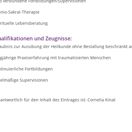
d verbundene Fortbildungen/Supervisionen
anio-Sakral-Therapie
irituelle Lebensberatung
alifikationen und Zeugnisse:
laubnis zur Ausübung der Heilkunde ohne Bestallung beschränkt a
ngjährige Praxiserfahrung mit traumatisierten Menschen
tinuierliche Fortbildungen
gelmäßige Supervisionen
antwortlich für den Inhalt des Eintrages ist: Cornelia Kinat