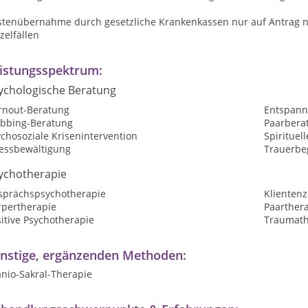
stenübernahme durch gesetzliche Krankenkassen nur auf Antrag n
zelfällen
istungsspektrum:
ychologische Beratung
rnout-Beratung
Entspan
bbing-Beratung
Paarbera
chosoziale Krisenintervention
Spirituel
ressbewältigung
Trauerbe
ychotherapie
sprächspsychotherapie
Klientenz
rpertherapie
Paarther
itive Psychotherapie
Traumath
nstige, ergänzenden Methoden:
anio-Sakral-Therapie