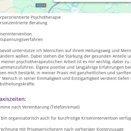
lpraktikerin für Psychotherapie seit 2002 mit den Schwerpunkten:
raumatherapie
rperorientierte Psychotherapie
ersonzentrierte Beratung
isenintervention
ntspannungsverfahren
ebevoll unterstütze ich Menschen auf ihrem Heilungsweg und Men
rändern wollen. Dabei stehen die Stärkung der gesunden Anteile 
 meiner psychotherapeutischen Arbeit ist es mir wichtig, dabei zu 
sammenzuführen. Eigene positive und langjährige Erfahrungen bei
en mich bestärkt, in meiner Praxis mit ganzheitlichen und sanfte
 Mensch in seiner Einmaligkeit und Einzigartigkeit verdient tiefen
bstheilungskräfte.
axiszeiten:
rmine nach Vereinbarung (Telefon/email)
 bin organisatorisch auch für kurzfristige Krisenintervention verfü
rechnung mit Privatversicherern nach vorheriger Kostenzusage