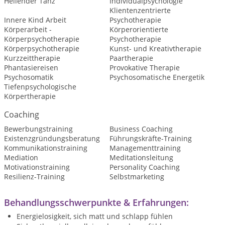
Heilender Tanz
Individualpsychologie
Klientenzentrierte
Innere Kind Arbeit
Psychotherapie
Körperarbeit -
Körperorientierte
Körperpsychotherapie
Psychotherapie
Körperpsychotherapie
Kunst- und Kreativtherapie
Kurzzeittherapie
Paartherapie
Phantasiereisen
Provokative Therapie
Psychosomatik
Psychosomatische Energetik
Tiefenpsychologische
Körpertherapie
Coaching
Bewerbungstraining
Business Coaching
Existenzgründungsberatung
Führungskräfte-Training
Kommunikationstraining
Managementtraining
Mediation
Meditationsleitung
Motivationstraining
Personality Coaching
Resilienz-Training
Selbstmarketing
Behandlungsschwerpunkte & Erfahrungen:
Energielosigkeit, sich matt und schlapp fühlen