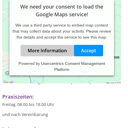
We need your consent to load the
Google Maps service!
We use a third party service to embed map content
that may collect data about your activity. Please review
the details and accept the service to see this map.
More Information
Accept
Powered by
Usercentrics Consent Management
Platform
Ich biete eine Kombination aus Gesprächstherapie (nach Carl
Rodger) und körperorientierte Psychotherapie an. Entweder
mit einem Coaching-Ziel oder als Psychotherapie.
Praxiszeiten:
Freitag, 08:00 bis 18:00 Uhr
und nach Vereinbarung