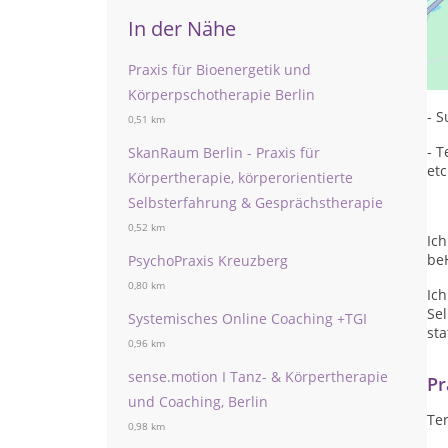
In der Nähe
Ich
Praxis für Bioenergetik und
- S
Körperpschotherapie Berlin
- 
0,51 km
- 
SkanRaum Berlin - Praxis für
etc
Körpertherapie, körperorientierte
Selbsterfahrung & Gesprächstherapie
0,52 km
Ich
beH
PsychoPraxis Kreuzberg
0,80 km
Ich
Sel
Systemisches Online Coaching +TGI
sta
0,96 km
sense.motion I Tanz- & Körpertherapie
Pr
und Coaching, Berlin
Te
0,98 km