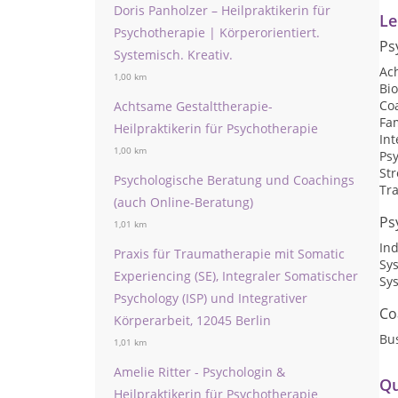
Doris Panholzer – Heilpraktikerin für
Le
Psychotherapie | Körperorientiert.
Ps
Systemisch. Kreativ.
Ac
1,00 km
Bi
Co
Achtsame Gestalttherapie-
Fa
Heilpraktikerin für Psychotherapie
Int
1,00 km
Psy
St
Psychologische Beratung und Coachings
Tr
(auch Online-Beratung)
Ps
1,01 km
Ind
Praxis für Traumatherapie mit Somatic
Sy
Experiencing (SE), Integraler Somatischer
Sy
Psychology (ISP) und Integrativer
Co
Körperarbeit, 12045 Berlin
Bu
1,01 km
Amelie Ritter - Psychologin &
Qu
Heilpraktikerin für Psychotherapie