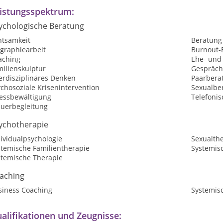
istungsspektrum:
ychologische Beratung
htsamkeit
Beratung
ographiearbeit
Burnout-
aching
Ehe- und
milienskulptur
Gespräch
erdisziplinäres Denken
Paarbera
chosoziale Krisenintervention
Sexualbe
ressbewältigung
Telefoni
auerbegleitung
ychotherapie
ividualpsychologie
Sexualth
stemische Familientherapie
Systemis
stemische Therapie
aching
siness Coaching
Systemis
alifikationen und Zeugnisse: