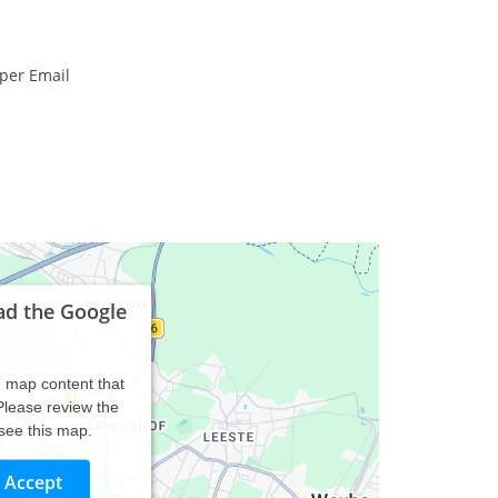
 per Email
ad the Google
d map content that
 Please review the
 see this map.
Accept