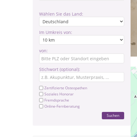
Wählen Sie das Land:
Im Umkreis von:
von:
Stichwort (optional):
Zertifizierte Osteopathen
Soziales Honorar
Fremdsprache
Online-Fernberatung
Suchen