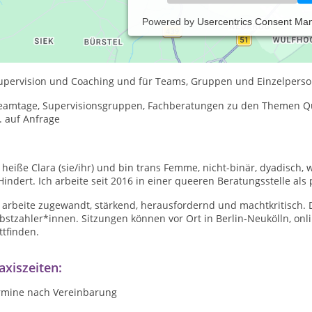
Powered by
Usercentrics Consent Ma
 biete
ystemische Therapie und Beratung für Paare, Poly-Konstellationen
Supervision und Coaching und für Teams, Gruppen und Einzelpers
Teamtage, Supervisionsgruppen, Fachberatungen zu den Themen Que
. auf Anfrage
 heiße Clara (sie/ihr) und bin trans Femme, nicht-binär, dyadisch, 
indert. Ich arbeite seit 2016 in einer queeren Beratungsstelle als 
 arbeite zugewandt, stärkend, herausfordernd und machtkritisch. D
bstzahler*innen. Sitzungen können vor Ort in Berlin-Neukölln, onl
ttfinden.
axiszeiten:
rmine nach Vereinbarung