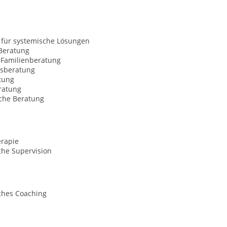
 für systemische Lösungen
Beratung
 Familienberatung
sberatung
tung
ratung
sche Beratung
erapie
che Supervision
ches Coaching