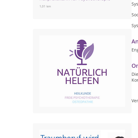
Sy
1,01 km
Soc
Sys
An
Eng
On
Die
Ko
Ver