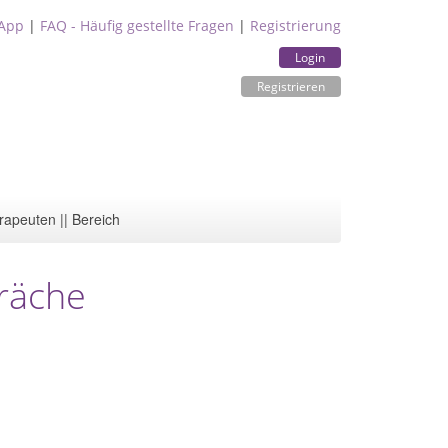
App
|
FAQ - Häufig gestellte Fragen
|
Registrierung
Login
Registrieren
rapeuten || Bereich
präche