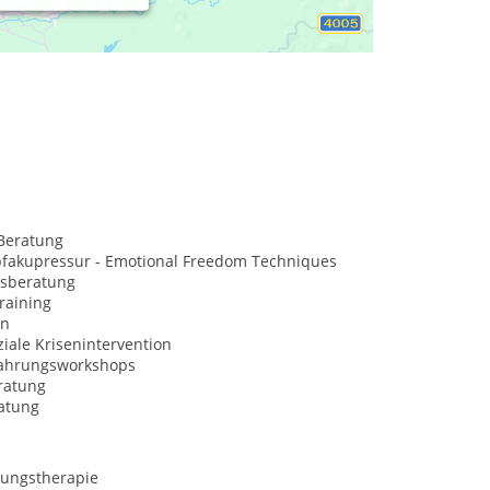
n, The Work of Byron Katie, TimeLine-Verfahren,
erapie
Beratung
opfakupressur - Emotional Freedom Techniques
sberatung
raining
on
iale Krisenintervention
fahrungsworkshops
ratung
atung
ungstherapie