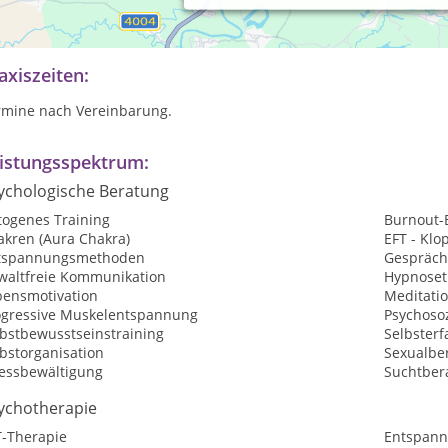
pnotherapie, Hypnosystemische Therapie, Gewaltfreie Kommunikatio
rgetische Verfahren, NLP-Coaching, Lösungsorientierte Kurzzeitth
axiszeiten:
rmine nach Vereinbarung.
istungsspektrum:
ychologische Beratung
togenes Training
Burnout-
akren (Aura Chakra)
EFT - Kl
tspannungsmethoden
Gespräch
waltfreie Kommunikation
Hypnoset
bensmotivation
Meditati
ogressive Muskelentspannung
Psychosoz
lbstbewusstseinstraining
Selbster
bstorganisation
Sexualbe
ressbewältigung
Suchtber
ychotherapie
T-Therapie
Entspann