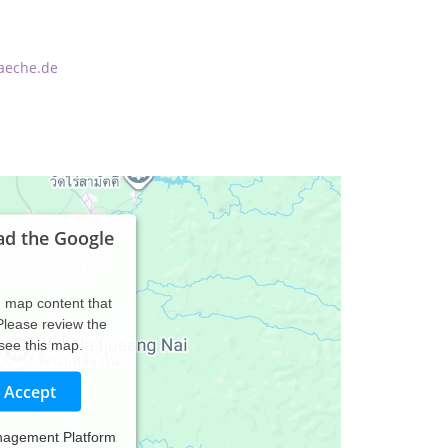
aeche.de
ad the Google
d map content that
 Please review the
 see this map.
Accept
nagement Platform