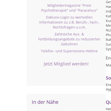
Ge
Mitgliedermagazine "Freie
Ha
Psychotherapie" und "Paracelsus"
Ind
Ka
Exklusiv-Login zu wertvollen
Kur
Informationen zu z.B. Berufs-, Fach-,
Me
Rechtsfragen u.v.m.
NL
Zahlreiche Aus- &
Ph
Fortbildungsangebote zu reduzierten
Ra
Gebühren
Su
Sy
Telefon- und Supervisions-Hotline
En
Jetzt Mitglied werden!
Ma
So
En
Hy
In der Nähe
Qu
Hei