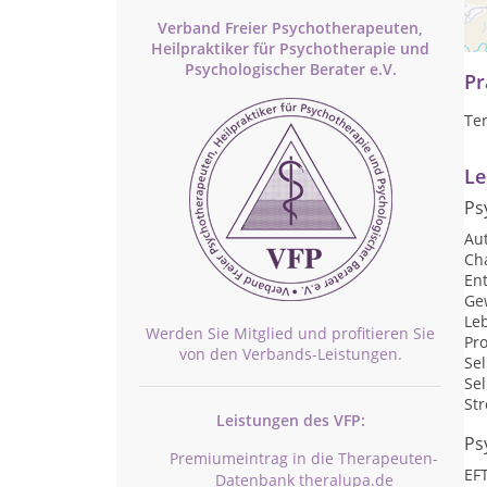
Hy
Ene
Verband Freier Psychotherapeuten,
Heilpraktiker für Psychotherapie und
Psychologischer Berater e.V.
Pr
Te
Le
Ps
Au
Ch
En
Ge
Le
Werden Sie Mitglied und profitieren Sie
Pr
von den Verbands-Leistungen.
Se
Sel
St
Leistungen des VFP:
Ps
Premiumeintrag in die Therapeuten-
EF
Datenbank theralupa.de