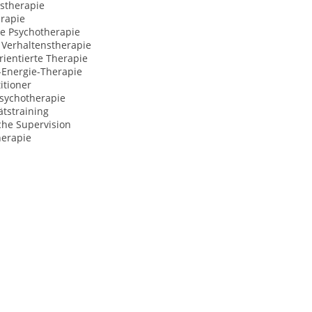
stherapie
rapie
ve Psychotherapie
 Verhaltenstherapie
ientierte Therapie
-Energie-Therapie
itioner
Psychotherapie
ätstraining
che Supervision
erapie