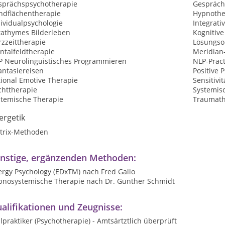
sprächspsychotherapie
Gespräch
ndflächentherapie
Hypnothe
ividualpsychologie
Integrati
tathymes Bilderleben
Kognitive
zzeittherapie
Lösungsor
ntalfeldtherapie
Meridian
P Neurolinguistisches Programmieren
NLP-Pract
antasiereisen
Positive 
tional Emotive Therapie
Sensitivit
chttherapie
Systemis
stemische Therapie
Traumath
ergetik
trix-Methoden
nstige, ergänzenden Methoden:
ergy Psychology (EDxTM) nach Fred Gallo
pnosystemische Therapie nach Dr. Gunther Schmidt
alifikationen und Zeugnisse:
lpraktiker (Psychotherapie) - Amtsärtztlich überprüft