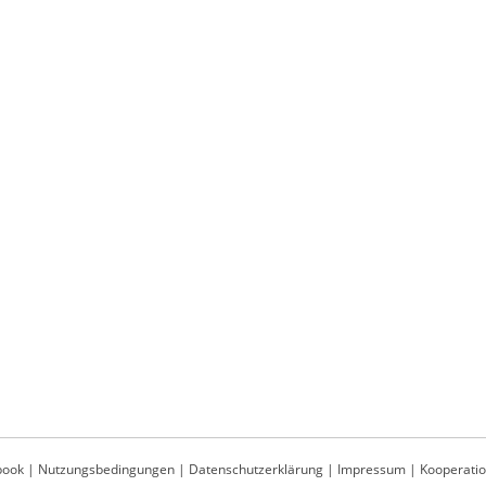
book
|
Nutzungsbedingungen
|
Datenschutzerklärung
|
Impressum
|
Kooperati