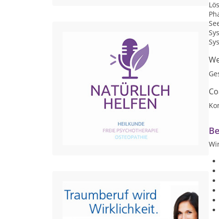
Lö
Ph
Se
Sy
Sy
We
Ge
Co
Ko
Be
Wir