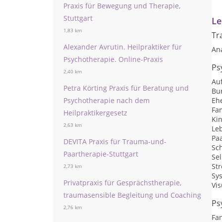
Praxis für Bewegung und Therapie,
Stuttgart
Le
1,83 km
Tr
Alexander Avrutin. Heilpraktiker für
An
Psychotherapie. Online-Praxis
Ps
2,40 km
Auf
Petra Körting Praxis für Beratung und
Bu
Psychotherapie nach dem
Eh
Fam
Heilpraktikergesetz
Ki
2,63 km
Le
Pa
DEVITA Praxis für Trauma-und-
Sc
Paartherapie-Stuttgart
Se
St
2,73 km
Sys
Privatpraxis für Gesprächstherapie,
Vis
traumasensible Begleitung und Coaching
Ps
2,76 km
Fan