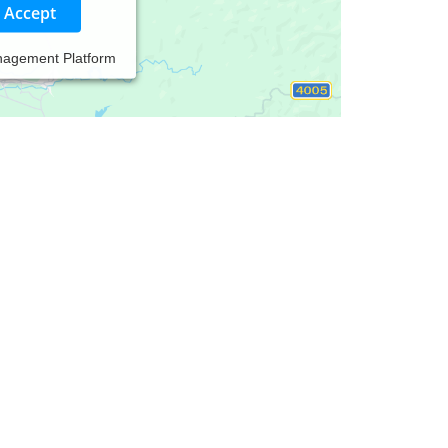
Accept
nagement Platform
h sein.