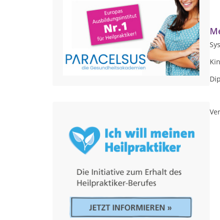
Me
Sy
Ki
Dip
Ver