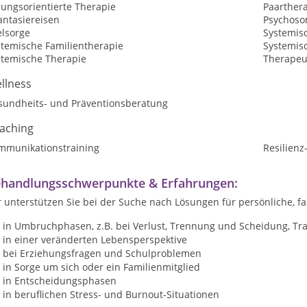
sungsorientierte Therapie
Paarther
antasiereisen
Psychoso
elsorge
Systemis
stemische Familientherapie
Systemis
stemische Therapie
Therapeu
llness
sundheits- und Präventionsberatung
aching
mmunikationstraining
Resilienz
handlungsschwerpunkte & Erfahrungen:
 unterstützen Sie bei der Suche nach Lösungen für persönliche, f
in Umbruchphasen, z.B. bei Verlust, Trennung und Scheidung, Tr
in einer veränderten Lebensperspektive
bei Erziehungsfragen und Schulproblemen
in Sorge um sich oder ein Familienmitglied
in Entscheidungsphasen
in beruflichen Stress- und Burnout-Situationen