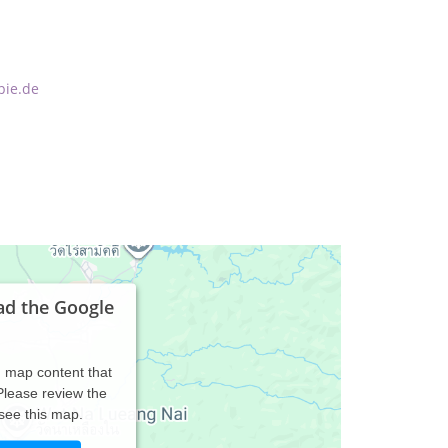
pie.de
ad the Google
d map content that
 Please review the
 see this map.