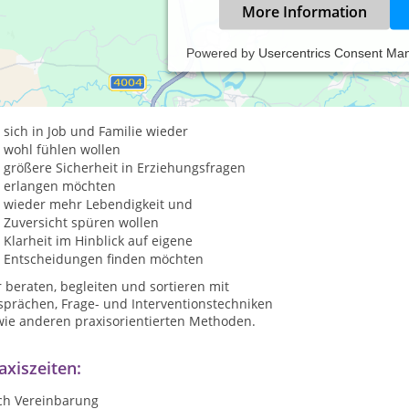
More Information
Powered by
Usercentrics Consent Ma
temische Beratung und Therapie kann in jeder Lebenslage hilfreic
ter anderem wenn Sie
sich in Job und Familie wieder
wohl fühlen wollen
größere Sicherheit in Erziehungsfragen
erlangen möchten
wieder mehr Lebendigkeit und
Zuversicht spüren wollen
Klarheit im Hinblick auf eigene
Entscheidungen finden möchten
 beraten, begleiten und sortieren mit
sprächen, Frage- und Interventionstechniken
wie anderen praxisorientierten Methoden.
axiszeiten:
ch Vereinbarung