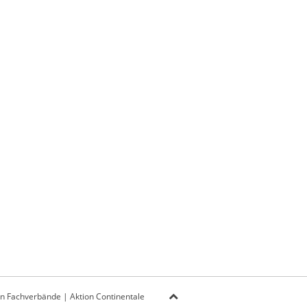
on Fachverbände
|
Aktion Continentale