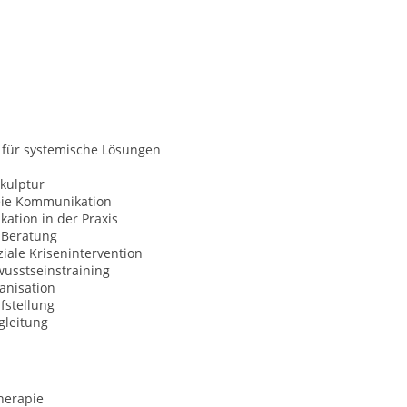
 für systemische Lösungen
kulptur
eie Kommunikation
ation in der Praxis
Beratung
iale Krisenintervention
usstseinstraining
anisation
fstellung
gleitung
herapie