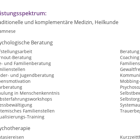
istungsspektrum:
aditionelle und komplementäre Medizin, Heilkunde
amnese
ychologische Beratung
stellungsarbeit
Beratung
rnout-Beratung
Coaching
e- und Familienberatung
Familiens
ilienstellen
Gewaltfr
nder- und Jugendberatung
Kommunik
bensmotivation
Mobbing-
arberatung
Psychosoz
hulung in Menschenkenntnis
Selbstbew
lbsterfahrungsworkshops
Selbstorg
ressbewältigung
Systemau
temisches Familienstellen
Trauerbe
ualisierungs-Training
ychotherapie
tasiereisen
Kurzzeitt