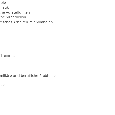
apie
matik
che Aufstellungen
che Supervision
tisches Arbeiten mit Symbolen
-Training
amiliäre und berufliche Probleme.
auer