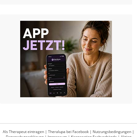
Als Therapeut eintragen
|
Theralupa bei Facebook
|
Nutzungsbedingungen
|
Datenschutzerklärung
|
Impressum
|
Kooperation Fachverbände
|
Aktion