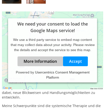
We need your consent to load the
Google Maps service!
We use a third party service to embed map content
that may collect data about your activity. Please review
the details and accept the service to see this map.
More Information
Accept
Powered by
Usercentrics Consent Management
Platform
In meiner Praxis biete ich diagnostische Abklärung, Beratung,
systemisches Coaching, NLP-Coaching und systemische
Therapie bei psychischen Problemen an.
Ich unterstütze Sie
dabei, neue Blickweisen und Handlungsmöglichkeiten zu
entwickeln.
Meine Schwerpunkte sind die systemische Therapie und die