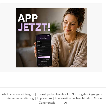
Als Therapeut eintragen
|
Theralupa bei Facebook
|
Nutzungsbedingungen
|
Datenschutzerklärung
|
Impressum
|
Kooperation Fachverbände
|
Aktion
Continentale