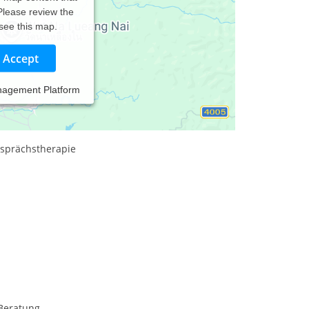
 Please review the
 see this map.
Accept
nagement Platform
um.
sprächstherapie
Beratung