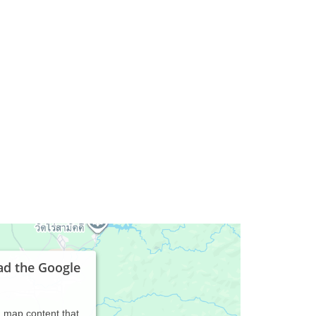
m
ad the Google
d map content that