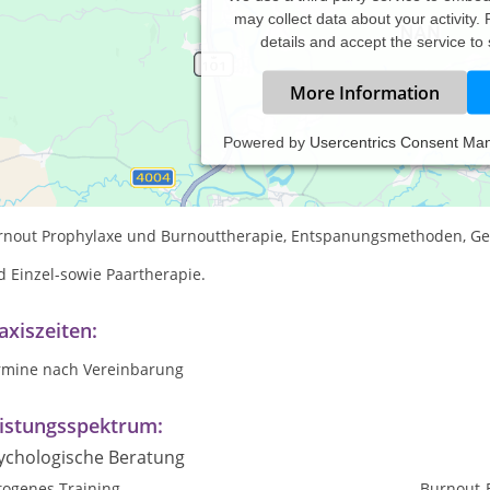
may collect data about your activity.
details and accept the service to
More Information
Powered by
Usercentrics Consent Ma
 Praxis BalanceReichist eine Privatpraxis bietet ein breites Spektr
zu gehören Seelsorge und Trauerbegleitung, Kunsttherapie,
rnout Prophylaxe und Burnouttherapie, Entspanungsmethoden, Ge
 Einzel-sowie Paartherapie.
axiszeiten:
rmine nach Vereinbarung
istungsspektrum:
ychologische Beratung
togenes Training
Burnout-