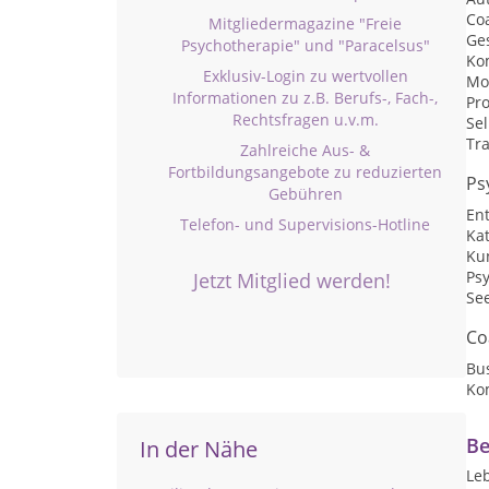
Co
Mitgliedermagazine "Freie
Ge
Psychotherapie" und "Paracelsus"
Ko
Exklusiv-Login zu wertvollen
Mo
Informationen zu z.B. Berufs-, Fach-,
Pr
Rechtsfragen u.v.m.
Se
Tr
Zahlreiche Aus- &
Fortbildungsangebote zu reduzierten
Ps
Gebühren
En
Telefon- und Supervisions-Hotline
Ka
Ku
Ps
Jetzt Mitglied werden!
Se
Co
Bu
Ko
Be
In der Nähe
Le