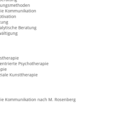
nungsmethoden
eie Kommunikation
tivation
tung
alytische Beratung
wältigung
stherapie
entrierte Psychotherapie
apie
iale Kunsttherapie
eie Kommunikation nach M. Rosenberg