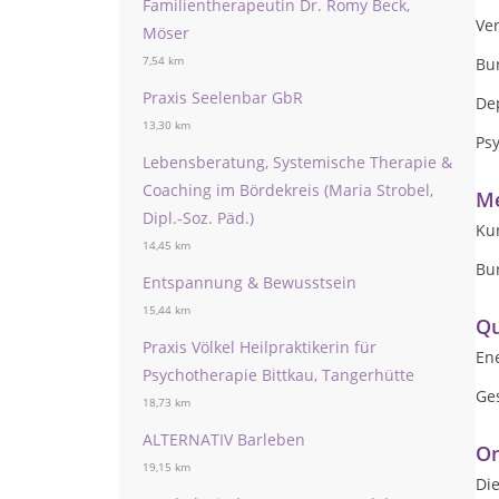
Familientherapeutin Dr. Romy Beck,
Ver
Möser
7,54 km
Bu
Praxis Seelenbar GbR
De
13,30 km
Ps
Lebensberatung, Systemische Therapie &
Coaching im Bördekreis (Maria Strobel,
Me
Dipl.-Soz. Päd.)
Ku
14,45 km
Bu
Entspannung & Bewusstsein
15,44 km
Qu
Praxis Völkel Heilpraktikerin für
En
Psychotherapie Bittkau, Tangerhütte
Ge
18,73 km
ALTERNATIV Barleben
On
19,15 km
Die