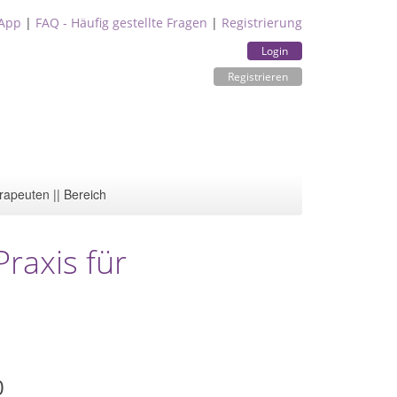
App
|
FAQ - Häufig gestellte Fragen
|
Registrierung
Login
Registrieren
rapeuten || Bereich
raxis für
0