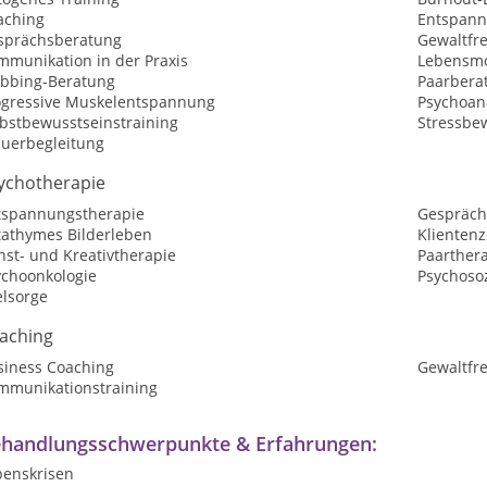
aching
Entspan
sprächsberatung
Gewaltfr
mmunikation in der Praxis
Lebensmo
bbing-Beratung
Paarbera
ogressive Muskelentspannung
Psychoan
lbstbewusstseinstraining
Stressbe
auerbegleitung
ychotherapie
tspannungstherapie
Gespräch
tathymes Bilderleben
Klientenz
nst- und Kreativtherapie
Paarther
ychoonkologie
Psychosoz
elsorge
aching
siness Coaching
Gewaltfr
mmunikationstraining
handlungsschwerpunkte & Erfahrungen:
benskrisen