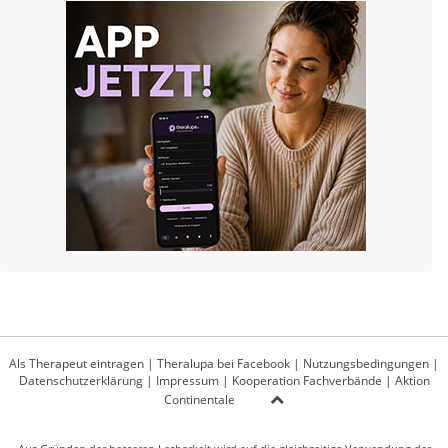
Als Therapeut eintragen
|
Theralupa bei Facebook
|
Nutzungsbedingungen
|
Datenschutzerklärung
|
Impressum
|
Kooperation Fachverbände
|
Aktion
Continentale