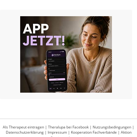
Als Therapeut eintragen
|
Theralupa bei Facebook
|
Nutzungsbedingungen
|
Datenschutzerklärung
|
Impressum
|
Kooperation Fachverbände
|
Aktion