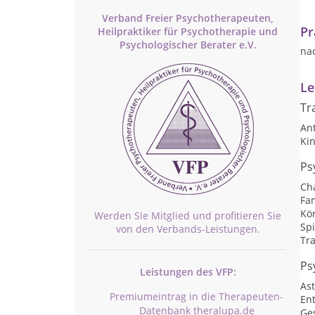
Verband Freier Psychotherapeuten,
Pr
Heilpraktiker für Psychotherapie und
Psychologischer Berater e.V.
na
Le
Tr
Ant
Ki
Ps
Ch
Fam
Kö
Werden Sie Mitglied und profitieren Sie
Sp
von den Verbands-Leistungen.
Tr
Ps
Leistungen des VFP:
As
Premiumeintrag in die Therapeuten-
En
Datenbank theralupa.de
Ges