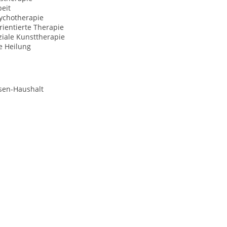
eit
ychotherapie
ientierte Therapie
iale Kunsttherapie
le Heilung
sen-Haushalt