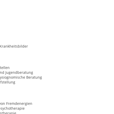
Krankheitsbilder
tellen
und Jugendberatung
ysiognomische Beratung
fstellung
 von Fremdenergien
psychotherapie
stherapie