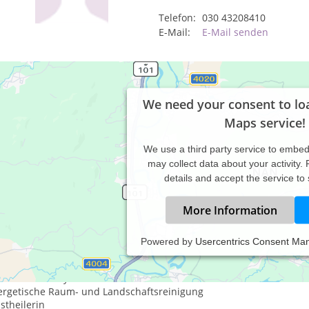
Telefon:
030 43208410
E-Mail:
E-Mail senden
We need your consent to lo
Maps service!
We use a third party service to embe
may collect data about your activity.
details and accept the service to
More Information
Powered by
Usercentrics Consent Ma
nsttherapeutin
inkarnationstherapeutin
rmische und systemischeFamilienstellerin
ergetische Raum- und Landschaftsreinigung
stheilerin