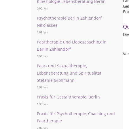
Fam
Kinesiologie Lebensberatung Berlin
Gei
0,92 km
En
Psychotherapie Berlin Zehlendorf
Nikolassee
Qu
1,08 km
Div
Paartherapie und Liebescoaching in
Berlin Zehlendorf
Ver
1,91 km
Paar- und Sexualtherapie,
Lebensberatung und Spiritualität
Stefanie Grohmann
1,96 km
Praxis für Gestalttherapie, Berlin
1,99 km
Praxis für Psychotherapie, Coaching und
Paartherapie
2,87 km