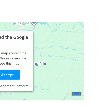
ad the Google
d map content that
 Please review the
 see this map.
Accept
nagement Platform