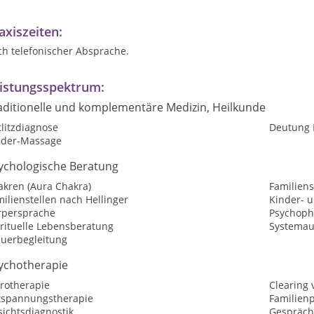
axiszeiten:
ch telefonischer Absprache.
istungsspektrum:
aditionelle und komplementäre Medizin, Heilkunde
litzdiagnose
Deutung 
nder-Massage
ychologische Beratung
akren (Aura Chakra)
Familiens
ilienstellen nach Hellinger
Kinder- 
rpersprache
Psychoph
irituelle Lebensberatung
Systemau
auerbegleitung
ychotherapie
trotherapie
Clearing
tspannungstherapie
Familien
ichtsdiagnostik
Gespräch