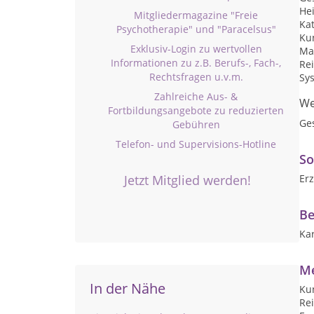
He
Mitgliedermagazine "Freie
Ka
Psychotherapie" und "Paracelsus"
Ku
Exklusiv-Login zu wertvollen
Ma
Informationen zu z.B. Berufs-, Fach-,
Re
Rechtsfragen u.v.m.
Sy
Zahlreiche Aus- &
We
Fortbildungsangebote zu reduzierten
Ge
Gebühren
Telefon- und Supervisions-Hotline
So
Jetzt Mitglied werden!
Erz
Be
Ka
Me
In der Nähe
Ku
Re