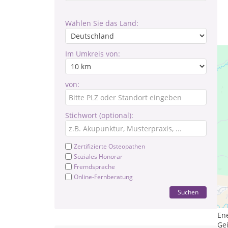
Wählen Sie das Land:
Im Umkreis von:
von:
Stichwort (optional):
Zertifizierte Osteopathen
Soziales Honorar
Fremdsprache
Online-Fernberatung
Ku
Suchen
Re
Ka
En
Gei