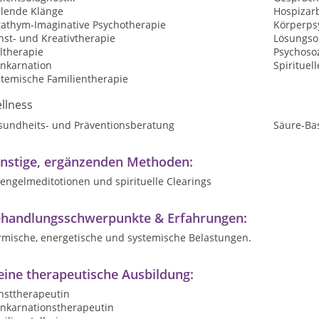
ilende Klänge
Hospizarb
tathym-Imaginative Psychotherapie
Körperps
nst- und Kreativtherapie
Lösungsor
ltherapie
Psychosoz
inkarnation
Spirituel
stemische Familientherapie
llness
sundheits- und Präventionsberatung
Säure-Ba
nstige, ergänzenden Methoden:
engelmeditotionen und spirituelle Clearings
handlungsschwerpunkte & Erfahrungen:
rmische, energetische und systemische Belastungen.
ine therapeutische Ausbildung:
nsttherapeutin
inkarnationstherapeutin