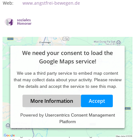
Web:
www.angstfrei-bewegen.de
We need your consent to load the
Google Maps service!
We use a third party service to embed map content
that may collect data about your activity. Please review
the details and accept the service to see this map.
More Information
Accept
Powered by
Usercentrics Consent Management
Platform
Als Heilpraktikerin für Psychotherapie habe ich mich
spezialisiert auf die
Kognitive Verhaltenstherapie
(praktisch
und integrativ) mit dem Schwerpunkt "Ängste, Panikattacken