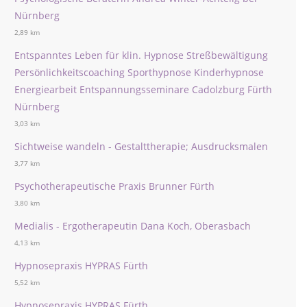
Nürnberg
2,89 km
Entspanntes Leben für klin. Hypnose Streßbewältigung
Persönlichkeitscoaching Sporthypnose Kinderhypnose
Energiearbeit Entspannungsseminare Cadolzburg Fürth
Nürnberg
3,03 km
Sichtweise wandeln - Gestalttherapie; Ausdrucksmalen
3,77 km
Psychotherapeutische Praxis Brunner Fürth
3,80 km
Medialis - Ergotherapeutin Dana Koch, Oberasbach
4,13 km
Hypnosepraxis HYPRAS Fürth
5,52 km
Hypnosepraxis HYPRAS Fürth