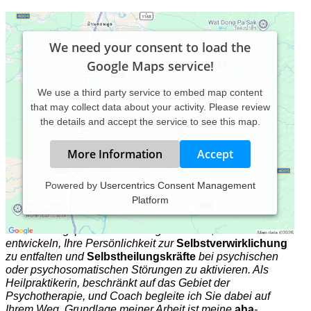
We need your consent to load the
Google Maps service!
We use a third party service to embed map content
that may collect data about your activity. Please review
the details and accept the service to see this map.
More Information
Accept
Powered by
Usercentrics Consent Management
Platform
Sie sind Experte*in für Ihre Anliegen und für Ihre
Lösungen, d.h., Sie tragen das
Potential
in sich,
Veränderungsprozesse in Gang zu setzen, sich weiter zu
entwickeln, Ihre Persönlichkeit zur
Selbstverwirklichung
zu entfalten und
Selbstheilungskräfte
bei psychischen
oder psychosomatischen Störungen zu aktivieren. Als
Heilpraktikerin, beschränkt auf das Gebiet der
Psychotherapie, und Coach begleite ich Sie dabei auf
Ihrem Weg. Grundlage meiner Arbeit ist meine
aha
-