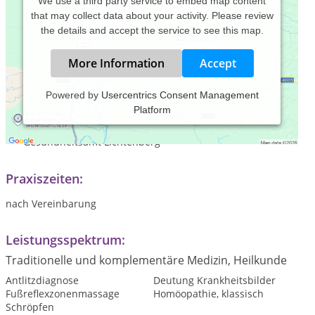
We use a third party service to embed map content
that may collect data about your activity. Please review
the details and accept the service to see this map.
More Information
Accept
Powered by
Usercentrics Consent Management
Platform
2008 bis 2010 Aubildung zur Heilpraktikerin
2011 erfolgreiche Abschlußprüfung vor dem
Gesundheitsamt Lichtenberg
Praxiszeiten:
nach Vereinbarung
Leistungsspektrum:
Traditionelle und komplementäre Medizin, Heilkunde
Antlitzdiagnose
Deutung Krankheitsbilder
Fußreflexzonenmassage
Homöopathie, klassisch
Schröpfen