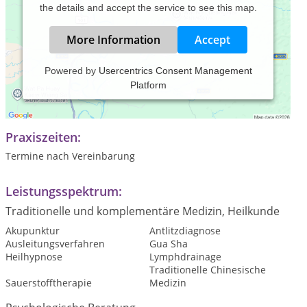
the details and accept the service to see this map.
More Information
Accept
Powered by
Usercentrics Consent Management
Platform
Heilpraxis Sandra Klafky-Winter
Hypnose // Akupunktur // TCM
Praxiszeiten:
Termine nach Vereinbarung
Leistungsspektrum:
Traditionelle und komplementäre Medizin, Heilkunde
Akupunktur
Antlitzdiagnose
Ausleitungsverfahren
Gua Sha
Heilhypnose
Lymphdrainage
Traditionelle Chinesische
Sauerstofftherapie
Medizin