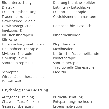
Blutuntersuchung
Deutung Krankheitsbilder
Diätetik
Entgiften / Entschlacken
Ernährungsberatung
Ernährungstherapie
Frauenheilkunde
Gesichtsmeridianmassage
Gewichtsreduktion /
Gewichtsregulation
Homöopathie, klassisch
Injektions- &
Infusionstherapien
Kinderheilkunde
Klinische
Untersuchungsmethoden
Klopftherapie
Lichtbahnen-Therapie
Moxibustion
Mykosen-Therapie
Natürliche Frauenheilkunde
Ohrakupunktur
Phytotherapie
Sanfte Chiropraktik
Sanumtherapie
Traditionelle Chinesische
Schröpfen
Medizin
Wirbelsäulentherapie nach
Dorn/Breuß
Psychologische Beratung
Autogenes Training
Burnout-Beratung
Chakren (Aura Chakra)
Entspannungsmethoden
Gesprächsberatung
Lebensmotivation