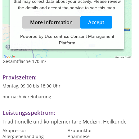
that may collect data about your activity. Please review
the details and accept the service to see this map.
More Information
Accept
Powered by
Usercentrics Consent Management
Platform
Unser Therapiezentrum Braunschweig liegt in Walllage in
einem stilvollem Altbau.
Gesamtfläche 170 m²
Praxiszeiten:
Montag, 09:00 bis 18:00 Uhr
nur nach Vereinbarung
Leistungsspektrum:
Traditionelle und komplementäre Medizin, Heilkunde
Akupressur
Akupunktur
Allergiebehandlung
Anamnese