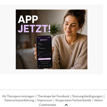
Als Therapeut eintragen
|
Theralupa bei Facebook
|
Nutzungsbedingungen
|
Datenschutzerklärung
|
Impressum
|
Kooperation Fachverbände
|
Aktion
Continentale