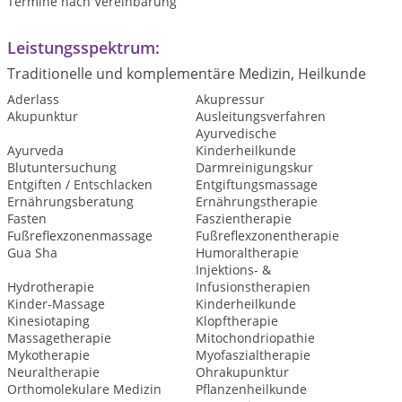
Termine nach Vereinbarung
Leistungsspektrum:
Traditionelle und komplementäre Medizin, Heilkunde
Aderlass
Akupressur
Akupunktur
Ausleitungsverfahren
Ayurvedische
Ayurveda
Kinderheilkunde
Blutuntersuchung
Darmreinigungskur
Entgiften / Entschlacken
Entgiftungsmassage
Ernährungsberatung
Ernährungstherapie
Fasten
Faszientherapie
Fußreflexzonenmassage
Fußreflexzonentherapie
Gua Sha
Humoraltherapie
Injektions- &
Hydrotherapie
Infusionstherapien
Kinder-Massage
Kinderheilkunde
Kinesiotaping
Klopftherapie
Massagetherapie
Mitochondriopathie
Mykotherapie
Myofaszialtherapie
Neuraltherapie
Ohrakupunktur
Orthomolekulare Medizin
Pflanzenheilkunde