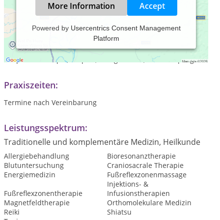
More Information
Accept
Powered by
Usercentrics Consent Management
Platform
Ganzheitliche Therapien, Bioresonanztherapie,
Labordiagnostik, Orthomolekulare Medizin,
Gesprächstherapie, Körper-, Energiearbeit, med. Fußpflege
Praxiszeiten:
Termine nach Vereinbarung
Leistungsspektrum:
Traditionelle und komplementäre Medizin, Heilkunde
Allergiebehandlung
Bioresonanztherapie
Blutuntersuchung
Craniosacrale Therapie
Energiemedizin
Fußreflexzonenmassage
Injektions- &
Fußreflexzonentherapie
Infusionstherapien
Magnetfeldtherapie
Orthomolekulare Medizin
Reiki
Shiatsu