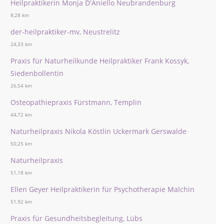
Heilpraktikerin Monja D'Aniello Neubrandenburg
8,28 km
der-heilpraktiker-mv, Neustrelitz
24,33 km
Praxis für Naturheilkunde Heilpraktiker Frank Kossyk,
Siedenbollentin
26,54 km
Osteopathiepraxis Fürstmann, Templin
44,72 km
Naturheilpraxis Nikola Köstlin Uckermark Gerswalde
50,25 km
Naturheilpraxis
51,18 km
Ellen Geyer Heilpraktikerin für Psychotherapie Malchin
51,92 km
Praxis für Gesundheitsbegleitung, Lübs