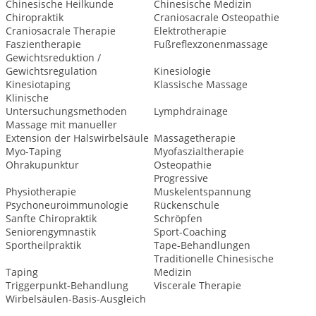
Chinesische Heilkunde
Chinesische Medizin
Chiropraktik
Craniosacrale Osteopathie
Craniosacrale Therapie
Elektrotherapie
Faszientherapie
Fußreflexzonenmassage
Gewichtsreduktion /
Gewichtsregulation
Kinesiologie
Kinesiotaping
Klassische Massage
Klinische
Untersuchungsmethoden
Lymphdrainage
Massage mit manueller
Extension der Halswirbelsäule
Massagetherapie
Myo-Taping
Myofaszialtherapie
Ohrakupunktur
Osteopathie
Progressive
Physiotherapie
Muskelentspannung
Psychoneuroimmunologie
Rückenschule
Sanfte Chiropraktik
Schröpfen
Seniorengymnastik
Sport-Coaching
Sportheilpraktik
Tape-Behandlungen
Traditionelle Chinesische
Taping
Medizin
Triggerpunkt-Behandlung
Viscerale Therapie
Wirbelsäulen-Basis-Ausgleich