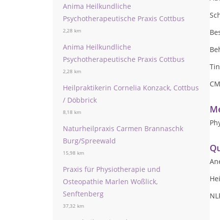
Anima Heilkundliche
Sc
Psychotherapeutische Praxis Cottbus
2,28 km
Be
Anima Heilkundliche
Be
Psychotherapeutische Praxis Cottbus
Tin
2,28 km
CM
Heilpraktikerin Cornelia Konzack, Cottbus
/ Döbbrick
Me
8,18 km
Phy
Naturheilpraxis Carmen Brannaschk
Burg/Spreewald
Qu
15,98 km
An
Praxis für Physiotherapie und
Hei
Osteopathie Marlen Woßlick,
Senftenberg
NLP
37,32 km