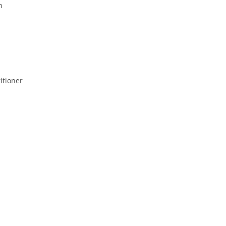
n
itioner