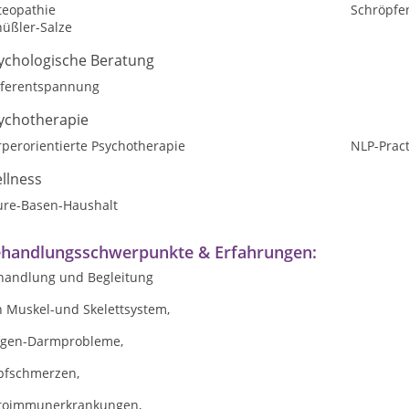
teopathie
Schröpfe
hüßler-Salze
ychologische Beratung
eferentspannung
ychotherapie
perorientierte Psychotherapie
NLP-Pract
llness
ure-Basen-Haushalt
handlungsschwerpunkte & Erfahrungen:
handlung und Begleitung
n Muskel-und Skelettsystem,
gen-Darmprobleme,
pfschmerzen,
toimmunerkrankungen,