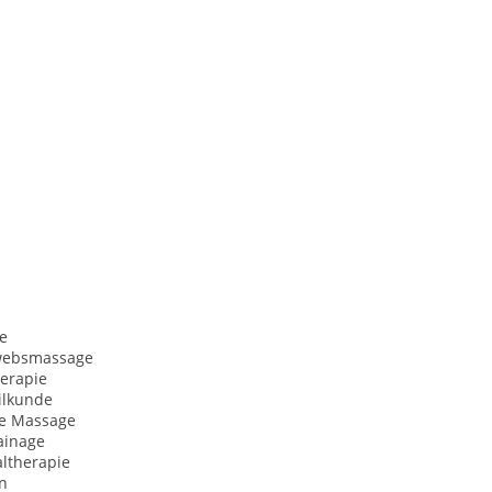
e
websmassage
herapie
ilkunde
he Massage
ainage
ltherapie
n