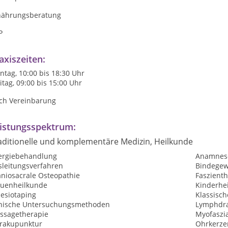
nährungsberatung
P
axiszeiten:
tag, 10:00 bis 18:30 Uhr
itag, 09:00 bis 15:00 Uhr
ch Vereinbarung
istungsspektrum:
aditionelle und komplementäre Medizin, Heilkunde
lergiebehandlung
Anamnes
sleitungsverfahren
Bindege
aniosacrale Osteopathie
Faszient
auenheilkunde
Kinderhe
nesiotaping
Klassisc
inische Untersuchungsmethoden
Lymphdr
ssagetherapie
Myofaszia
rakupunktur
Ohrkerze