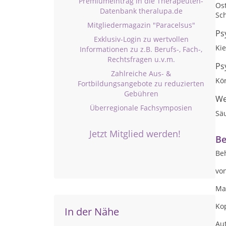
Premiumeintrag in die Therapeuten-
Os
Datenbank theralupa.de
Sc
Mitgliedermagazin "Paracelsus"
Ps
Exklusiv-Login zu wertvollen
Ki
Informationen zu z.B. Berufs-, Fach-,
Rechtsfragen u.v.m.
Ps
Zahlreiche Aus- &
Kör
Fortbildungsangebote zu reduzierten
Gebühren
We
Überregionale Fachsymposien
Sä
Jetzt Mitglied werden!
Be
Be
vo
Ma
Ko
In der Nähe
Au