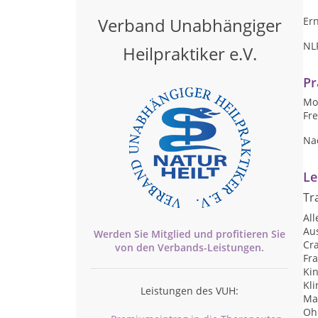
Verband Unabhängiger
Er
NL
Heilpraktiker e.V.
Pr
Mon
Fre
Na
Le
Tr
Al
Au
Werden Sie Mitglied und profitieren Sie
Cr
von den
Verbands-
Leistungen.
Fr
Ki
Kl
Leistungen des VUH:
Ma
Oh