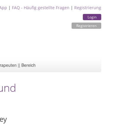
App
|
FAQ - Häufig gestellte Fragen
|
Registrierung
Login
Registrieren
rapeuten || Bereich
 und
ey