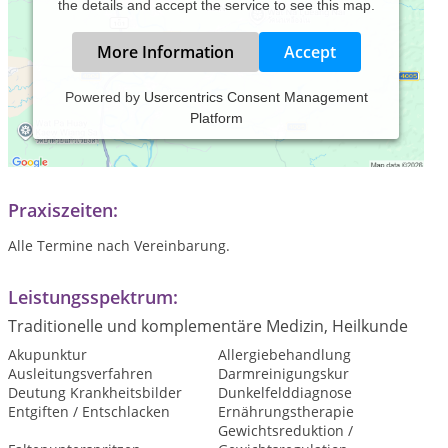
the details and accept the service to see this map.
More Information
Accept
Powered by
Usercentrics Consent Management
Platform
Heilpraktikerin für Mensch und Tier
Humanheilpraxis, Kleintierpraxis und mobile Pferdepraxis
Praxiszeiten:
Alle Termine nach Vereinbarung.
Leistungsspektrum:
Traditionelle und komplementäre Medizin, Heilkunde
Akupunktur
Allergiebehandlung
Ausleitungsverfahren
Darmreinigungskur
Deutung Krankheitsbilder
Dunkelfelddiagnose
Entgiften / Entschlacken
Ernährungstherapie
Gewichtsreduktion /