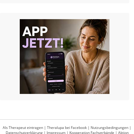
Als Therapeut eintragen
|
Theralupa bei Facebook
|
Nutzungsbedingungen
|
Datenschutzerklärung
|
Impressum
|
Kooperation Fachverbände
|
Aktion