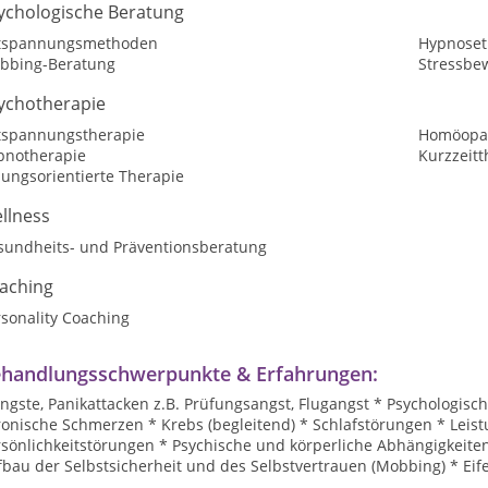
ychologische Beratung
tspannungsmethoden
Hypnoset
bbing-Beratung
Stressbe
ychotherapie
tspannungstherapie
Homöopat
pnotherapie
Kurzzeitt
sungsorientierte Therapie
llness
sundheits- und Präventionsberatung
aching
sonality Coaching
handlungsschwerpunkte & Erfahrungen:
ngste, Panikattacken z.B. Prüfungsangst, Flugangst * Psychologisc
onische Schmerzen * Krebs (begleitend) * Schlafstörungen * Leistu
sönlichkeitstörungen * Psychische und körperliche Abhängigkeiten
bau der Selbstsicherheit und des Selbstvertrauen (Mobbing) * Eif