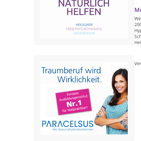
Me
We
200
Hy
Sch
Hei
Ver