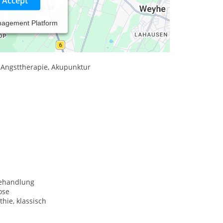
Accept
nagement Platform
 und auch erreichen, * ein ausgewogenes Gemüt in
rlichen und seelischen Beschwerden als Ziel
 Angsttherapie, Akupunktur
behandlung
ose
hie, klassisch