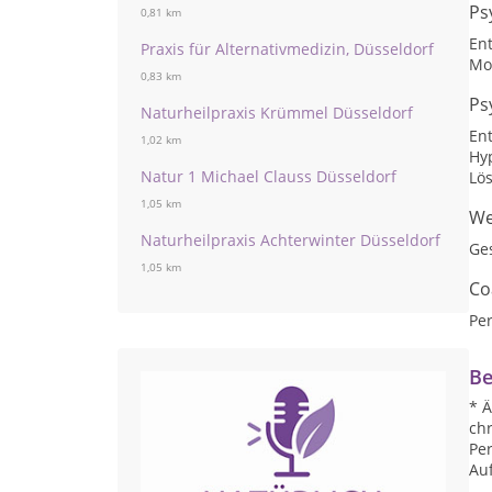
Ps
0,81 km
En
Praxis für Alternativmedizin, Düsseldorf
Mo
0,83 km
Ps
Naturheilpraxis Krümmel Düsseldorf
En
1,02 km
Hy
Natur 1 Michael Clauss Düsseldorf
Lö
1,05 km
We
Naturheilpraxis Achterwinter Düsseldorf
Ge
1,05 km
Co
Per
Be
* Ä
chr
Per
Auf