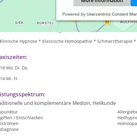
More Information
Powered by
Usercentrics Consent Ma
 wenn Sie * stark sein wollen, Ihre Ziele klar definieren können
wierigen Lebenslagen behalten möchten, * das Frei sein von körpe
en, dann Sind Sie hier richtig.
* Klinische Hypnose * Klassische Homöopathie * Schmerztherapie *
axiszeiten:
18 Mo. Di. Do.
14 Mi. Fr.
istungsspektrum:
aditionelle und komplementäre Medizin, Heilkunde
upunktur
Allergie
giften / Entschlacken
Heilhypn
ilströmen
Homöopat
sdiagnose