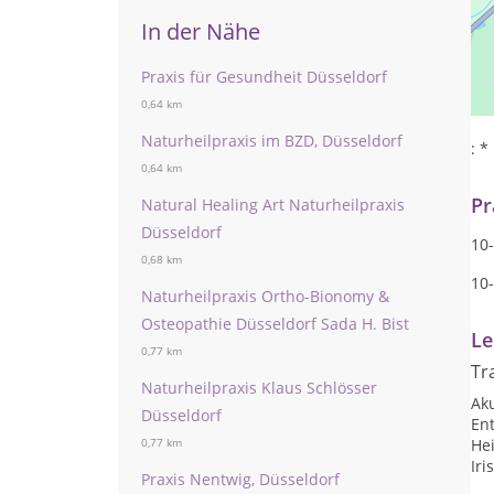
In der Nähe
Und
Praxis für Gesundheit Düsseldorf
sch
0,64 km
hab
Naturheilpraxis im BZD, Düsseldorf
: 
0,64 km
Pr
Natural Healing Art Naturheilpraxis
Düsseldorf
10-
0,68 km
10-
Naturheilpraxis Ortho-Bionomy &
Osteopathie Düsseldorf Sada H. Bist
Le
0,77 km
Tr
Naturheilpraxis Klaus Schlösser
Ak
Düsseldorf
Ent
He
0,77 km
Iri
Praxis Nentwig, Düsseldorf