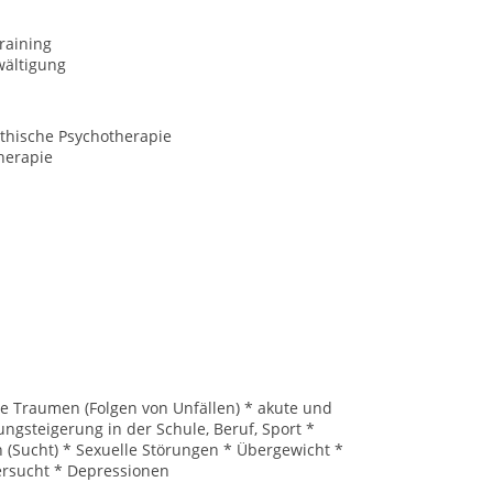
raining
wältigung
hische Psychotherapie
herapie
he Traumen (Folgen von Unfällen) * akute und
ngsteigerung in der Schule, Beruf, Sport *
 (Sucht) * Sexuelle Störungen * Übergewicht *
ersucht * Depressionen